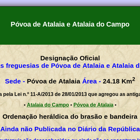
Póvoa de Atalaia e Atalaia do Campo
Designação Oficial
s freguesias de Póvoa de Atalaia e Atalaia
2
Sede -
Póvoa de Atalaia
Área -
24.18
Km
a pela Lei n.º 11-A/2013 de 28/01/2013 que agregou as antig
•
Atalaia do Campo
•
Póvoa de Atalaia
•
Ordenação heráldica do brasão e bandeira
Ainda não Publicada no Diário da República