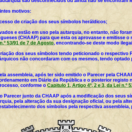
 autarquia são desconhecidos ou ainda não se encontram l
intes motivos:
rocesso de criação dos seus símbolos heráldicos;
vados e estão em uso pela autarquia, no entanto, não for
ueses (CHAAP) para que esta os aprovasse e emitisse o r
i n.º 53/91 de 7 de Agosto
, encontrando-se deste modo ilegai
 criação dos seus símbolos tendo peticionado o respectivo 
utárquicos não concordaram com os mesmos, tendo optado p
ela assembleia, após ter sido emitido o Parecer pela CHAAP
rdenamento em Diário da República e o posterior registo 
 processo, conforme o
Capitulo 1, Artigo 4º, 2 e 3, da Lei n.º
vo Parecer junto da CHAAP após a modificação dos seus sím
rquia, pela alteração da sua designação oficial, ou pela al
 estabelecimento dos símbolos pela respectiva assembleia