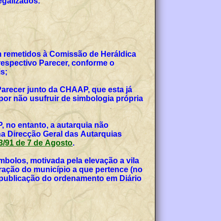
egalizados.
am remetidos à Comissão de Heráldica
espectivo Parecer, conforme o
s;
Parecer junto da CHAAP, que esta já
or não usufruir de simbologia própria
, no entanto, a autarquia não
na Direcção Geral das Autarquias
 53/91 de 7 de Agosto
.
bolos, motivada pela elevação a vila
teração do município a que pertence (no
, publicação do ordenamento em Diário