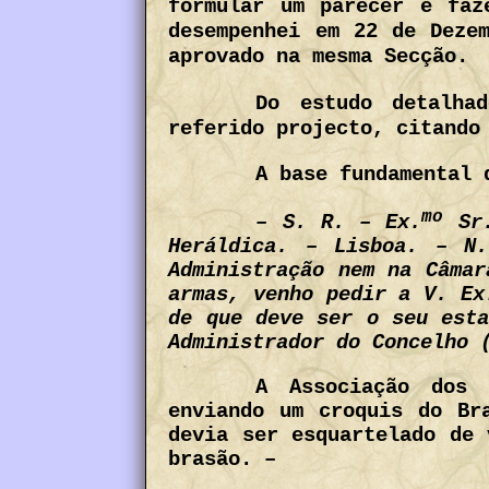
formular um parecer e faz
desempenhei em 22 de Deze
aprovado na mesma Secção.
Do estudo detalha
referido projecto, citando
A base fundamental 
mo
– S. R. – Ex.
Sr.
Heráldica. – Lisboa. – N
Administração nem na Câmar
armas, venho pedir a V. Ex
de que deve ser o seu esta
Administrador do Concelho 
A Associação dos 
enviando um croquis do Br
devia ser esquartelado de 
brasão. –