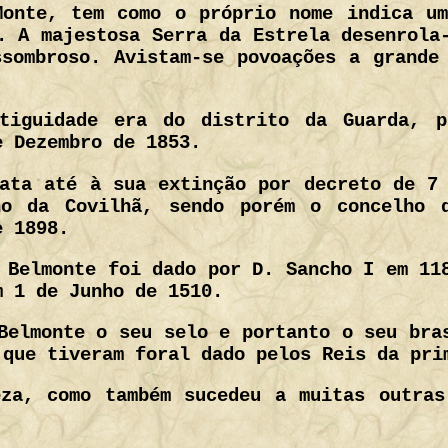
Monte, tem como o próprio nome indica um
. A majestosa Serra da Estrela desenrola
sombroso. Avistam-se povoações a grande
tiguidade era do distrito da Guarda, p
e Dezembro de 1853.
ata até à sua extinção por decreto de 7
ho da Covilhã, sendo porém o concelho d
e 1898.
 Belmonte foi dado por D. Sancho I em 11
m 1 de Junho de 1510.
Belmonte o seu selo e portanto o seu bra
 que tiveram foral dado pelos Reis da pri
eza, como também sucedeu a muitas outras