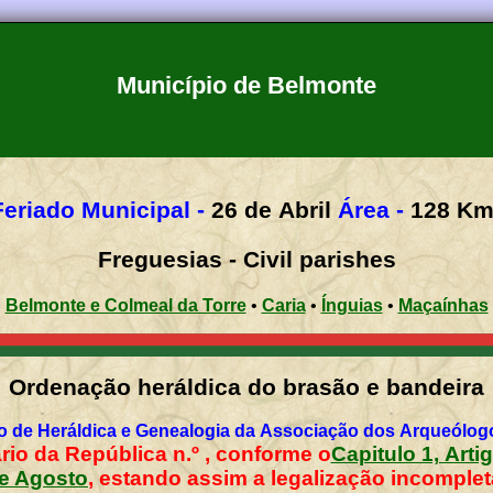
Município de Belmonte
Feriado Municipal -
26 de Abril
Área -
128
K
Freguesias - Civil parishes
•
Belmonte e Colmeal da Torre
•
Caria
•
Ínguias
•
Maçaínhas
Ordenação heráldica do brasão e bandeira
 de Heráldica e Genealogia da Associação dos Arqueólog
rio da República n.º , conforme o
Capitulo 1, Artig
e Agosto
, estando assim a legalização
incomplet