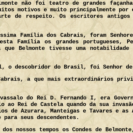
lmonte não foi teatro de grandes façanha
uitos motivos e muito principalmente por 
arte de respeito. Os escritores antigos
ssima Família dos Cabrais, foram Senhor
esta Família os grandes portugueses, P
a que Belmonte tivesse uma notabilidade 
l, o descobridor do Brasil, foi Senhor de
abrais, a que mais extraordinários priv
vassalo do Rei D. Fernando I, era Gover
lo ao Rei de Castela quando da sua invasã
ios de Azurara, Manteigas e Tavares e as 
e para seus descendentes.
 dos nossos tempos os Condes de Belmonte