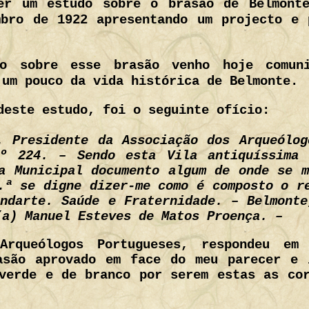
er um estudo sobre o brasão de Belmont
mbro de 1922 apresentando um projecto e 
do sobre esse brasão venho hoje comun
 um pouco da vida histórica de Belmonte.
deste estudo, foi o seguinte ofício:
 Presidente da Associação dos Arqueólog
.º 224. – Sendo esta Vila antiquíssima 
a Municipal documento algum de onde se 
.ª se digne dizer-me como é composto o r
ndarte. Saúde e Fraternidade. – Belmont
(a) Manuel Esteves de Matos Proença. –
Arqueólogos Portugueses, respondeu em
asão aprovado em face do meu parecer e 
verde e de branco por serem estas as co