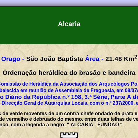
Alcaria
2
Orago -
São João Baptista
Área -
21.48
Km
Ordenação heráldica do brasão e bandeira
Comissão de Heráldica da Associação dos Arqueólogos Por
belecida em reunião de Assembleia de Freguesia, em 08/07
 Diário da República n.º 198, 3.ª Série, Parte A 
 Direcção Geral de Autarquias Locais, com o n.º 237/2000, 
de verde moventes de um contra-chefe ondado de prata e az
 de vermelho e debruado do mesmo, entre duas telhas de v
 branco, com a legenda a negro: “ ALCARIA - FUNDÃO “.