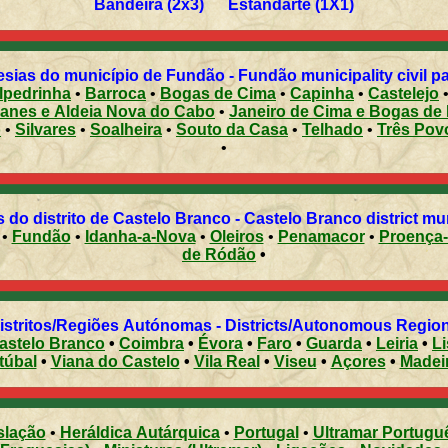
Bandeira (2x3) Estandarte (1X1)
sias do município de Fundão - Fundão municipality civil p
lpedrinha
•
Barroca
•
Bogas de Cima
•
Capinha
•
Castelejo
oanes e Aldeia Nova do Cabo
•
Janeiro de Cima e Bogas de
o
•
Silvares
•
Soalheira
•
Souto da Casa
•
Telhado
•
Três Pov
•
 do distrito de Castelo Branco - Castelo Branco district mun
•
Fundão
•
Idanha-a-Nova
•
Oleiros
•
Penamacor
•
Proença
de Ródão
•
Distritos/Regiões Autónomas - Districts/Autonomous Regi
astelo Branco
•
Coimbra
•
Évora
•
Faro
•
Guarda
•
Leiria
•
L
túbal
•
Viana do Castelo
•
Vila Real
•
Viseu
•
Açores
•
Madei
slação
•
Heráldica Autárquica
•
Portugal
•
Ultramar Portugu