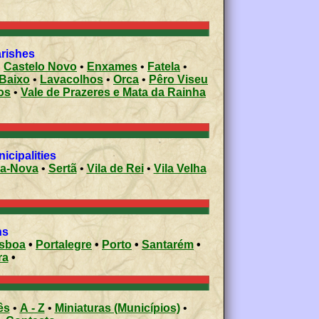
arishes
•
Castelo Novo
•
Enxames
•
Fatela
•
 Baixo
•
Lavacolhos
•
Orca
•
Pêro Viseu
os
•
Vale de Prazeres e Mata da Rainha
icipalities
-a-Nova
•
Sertã
•
Vila de Rei
•
Vila Velha
ons
isboa
•
Portalegre
•
Porto
•
Santarém
•
ra
•
ês
•
A - Z
•
Miniaturas (Municípios)
•