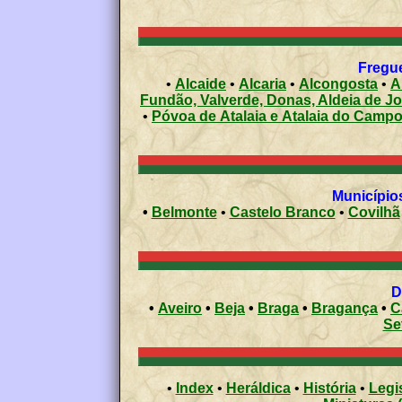
Fregue
•
Alcaide
•
Alcaria
•
Alcongosta
•
A
Fundão, Valverde, Donas, Aldeia de J
•
Póvoa de Atalaia e Atalaia do Camp
Municípios
•
Belmonte
•
Castelo Branco
•
Covilhã
•
Aveiro
•
Beja
•
Braga
•
Bragança
•
C
Se
•
Index
•
Heráldica
•
História
•
Legi