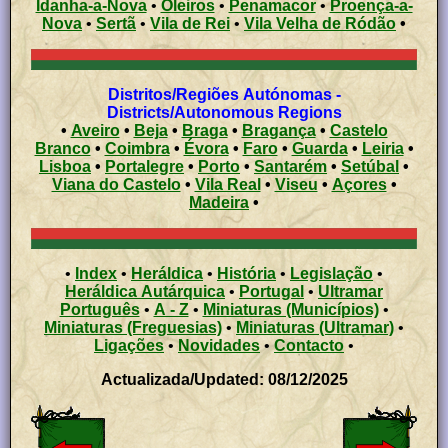
Idanha-a-Nova
•
Oleiros
•
Penamacor
•
Proença-a-
Nova
•
Sertã
•
Vila de Rei
•
Vila Velha de Ródão
•
Distritos/Regiões Autónomas -
Districts/Autonomous Regions
•
Aveiro
•
Beja
•
Braga
•
Bragança
•
Castelo
Branco
•
Coimbra
•
Évora
•
Faro
•
Guarda
•
Leiria
•
Lisboa
•
Portalegre
•
Porto
•
Santarém
•
Setúbal
•
Viana do Castelo
•
Vila Real
•
Viseu
•
Açores
•
Madeira
•
•
Index
•
Heráldica
•
História
•
Legislação
•
Heráldica Autárquica
•
Portugal
•
Ultramar
Português
•
A - Z
•
Miniaturas (Municípios)
•
Miniaturas (Freguesias)
•
Miniaturas (Ultramar)
•
Ligações
•
Novidades
•
Contacto
•
Actualizada/Updated: 08/12/2025