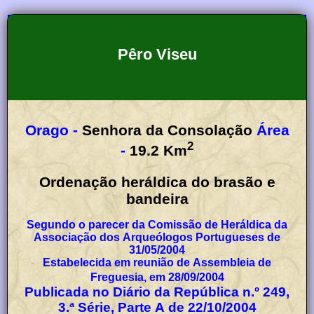
Pêro Viseu
Orago -
Senhora da Consolação
Área
2
-
19.2
Km
Ordenação heráldica do brasão e
bandeira
Segundo o parecer da Comissão de Heráldica da
Associação dos Arqueólogos Portugueses de
31/05/2004
Estabelecida em reunião de Assembleia de
Freguesia, em 28/09/2004
Publicada no Diário da República n.º 249,
3.ª Série, Parte A de 22/10/2004