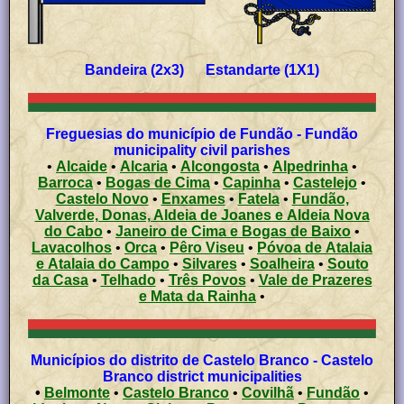
Bandeira (2x3) Estandarte (1X1)
Freguesias do município de Fundão - Fundão
municipality civil parishes
•
Alcaide
•
Alcaria
•
Alcongosta
•
Alpedrinha
•
Barroca
•
Bogas de Cima
•
Capinha
•
Castelejo
•
Castelo Novo
•
Enxames
•
Fatela
•
Fundão,
Valverde, Donas, Aldeia de Joanes e Aldeia Nova
do Cabo
•
Janeiro de Cima e Bogas de Baixo
•
Lavacolhos
•
Orca
•
Pêro Viseu
•
Póvoa de Atalaia
e Atalaia do Campo
•
Silvares
•
Soalheira
•
Souto
da Casa
•
Telhado
•
Três Povos
•
Vale de Prazeres
e Mata da Rainha
•
Municípios do distrito de Castelo Branco - Castelo
Branco district municipalities
•
Belmonte
•
Castelo Branco
•
Covilhã
•
Fundão
•