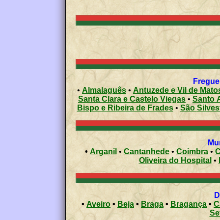
Fregues
•
Almalaguês
•
Antuzede e Vil de Mat
Santa Clara e Castelo Viegas
•
S
Bispo e Ribeira de Frades
•
São Silve
•
Arganil
•
Cantanhede
•
Coimbra
•
C
Oliveira do Hospital
•
•
Aveiro
•
Beja
•
Braga
•
Bragança
•
C
Se