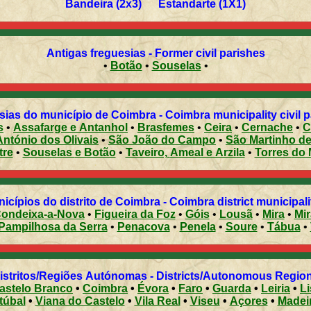
Bandeira (2x3) Estandarte (1X1)
Antigas freguesias - Former civil parishes
•
Botão
•
Souselas
•
ias do município de Coimbra - Coimbra municipality civil 
os
•
Assafarge e Antanhol
•
Brasfemes
•
Ceira
•
Cernache
•
C
anto António dos Olivais
•
São João do Campo
•
São Martinho
stre
•
Souselas e Botão
•
Taveiro, Ameal e Arzila
•
Torre
Municípios do distrito de Coimbra - Coimbra district municipal
ondeixa-a-Nova
•
Figueira da Foz
•
Góis
•
Lousã
•
Mira
•
Pampilhosa da Serra
•
Penacova
•
Penela
•
Soure
•
Tábua
•
Distritos/Regiões Autónomas - Districts/Autonomous Regi
astelo Branco
•
Coimbra
•
Évora
•
Faro
•
Guarda
•
Leiria
•
L
túbal
•
Viana do Castelo
•
Vila Real
•
Viseu
•
Açores
•
Madei