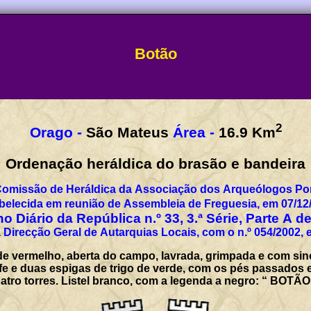
Botão
2
Orago -
São Mateus
Área -
16.9
Km
Ordenação heráldica do brasão e bandeira
Comissão de Heráldica da Associação dos Arqueólogos Por
belecida em reunião de Assembleia de Freguesia, em 07/12
o Diário da República n.º 33, 3.ª Série, Parte A d
 Direcção Geral de Autarquias Locais, com o n.º 054/2002, 
 de vermelho, aberta do campo, lavrada, grimpada e com sin
fe e duas espigas de trigo de verde, com os pés passados
tro torres. Listel branco, com a legenda a negro: “ BOTÃO 