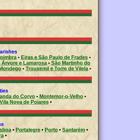
parishes
oimbra
•
Eiras e São Paulo de Frades
•
 de Árvore e Lamarosa
•
São Martinho do
s do Mondego
•
Trouxemil e Torre de Vilela
•
ities
Miranda do Corvo
•
Montemor-o-Velho
•
Vila Nova de Poiares
•
ons
isboa
•
Portalegre
•
Porto
•
Santarém
•
ra
•