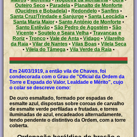
Outeiro Seco
•
Paradela
•
Planalto de Monforte
(Oucidres e Bobadela)
•
Redondelo
•
Sanfins
•
Santa Cruz/Trindade e Sanjurge
•
Santa Leocádia
•
Santa Maria Maior
•
Santo António de Monforte
•
Santo Estêvão
•
São Pedro de Agostém
•
São
Vicente
•
Soutelo e Seara Velha
•
Travancas e
Roriz
•
Tronco
•
Vale de Anta
•
Vidago
•
Vilarelho
da Raia
•
Vilar de Nantes
•
Vilas Boas
•
Vilela Seca
•
Vilela do Tâmega
•
Vila Verde da Raia
•
Em 24/03/1919, a então vila de Chaves, foi
condecorada com o Grau de "Oficial da Ordem da
Torre e Espada do Valor, Lealdade e Mérito", cujo
o colar se descreve como:
De ouro esmaltado, formado por espadas de
esmalte azul, dispostas sobre coroas de carvalho
de esmalte verde perfiladas e frutadas, e torres
iluminadas de azul, encadeados alternadamente,
tendo pendente o distintivo da Ordem, com a torre
coberta.
Ordenação heráldica do brasão e