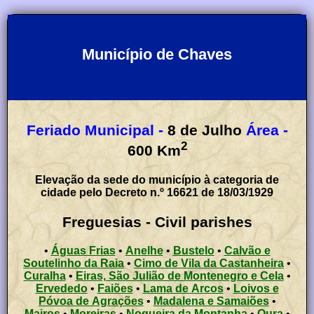
Município de Chaves
Feriado Municipal -
8 de Julho
Área -
2
600
Km
Elevação da sede do município à categoria de
cidade pelo Decreto n.º 16621 de 18/03/1929
Freguesias - Civil parishes
•
Águas Frias
•
Anelhe
•
Bustelo
•
Calvão e
Soutelinho da Raia
•
Cimo de Vila da Castanheira
•
Curalha
•
Eiras, São Julião de Montenegro e Cela
•
Ervededo
•
Faiões
•
Lama de Arcos
•
Loivos e
Póvoa de Agrações
•
Madalena e Samaiões
•
Mairos
•
Moreiras
•
Nogueira da Montanha
•
Oura
•