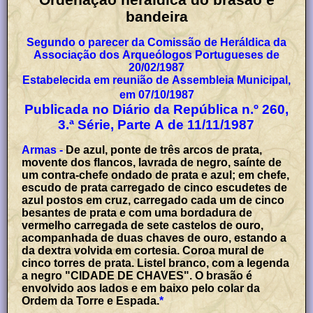
bandeira
Segundo o parecer da Comissão de Heráldica da
Associação dos Arqueólogos Portugueses de
20/02/1987
Estabelecida em reunião de Assembleia Municipal,
em 07/10/1987
Publicada no Diário da República n.º 260,
3.ª Série, Parte A de 11/11/1987
Armas -
De azul, ponte de três arcos de prata,
movente dos flancos, lavrada de negro, saínte de
um contra-chefe ondado de prata e azul; em chefe,
escudo de prata carregado de cinco escudetes de
azul postos em cruz, carregado cada um de cinco
besantes de prata e com uma bordadura de
vermelho carregada de sete castelos de ouro,
acompanhada de duas chaves de ouro, estando a
da dextra volvida em cortesia. Coroa mural de
cinco torres de prata. Listel branco, com a legenda
a negro "CIDADE DE CHAVES". O brasão é
envolvido aos lados e em baixo pelo colar da
Ordem da Torre e Espada.
*