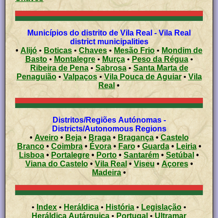
Municípios do distrito de Vila Real - Vila Real
district municipalities
•
Alijó
•
Boticas
•
Chaves
•
Mesão Frio
•
Mondim de
Basto
•
Montalegre
•
Murça
•
Peso da Régua
•
Ribeira de Pena
•
Sabrosa
•
Santa Marta de
Penaguião
•
Valpaços
•
Vila Pouca de Aguiar
•
Vila
Real
•
Distritos/Regiões Autónomas -
Districts/Autonomous Regions
•
Aveiro
•
Beja
•
Braga
•
Bragança
•
Castelo
Branco
•
Coimbra
•
Évora
•
Faro
•
Guarda
•
Leiria
•
Lisboa
•
Portalegre
•
Porto
•
Santarém
•
Setúbal
•
Viana do Castelo
•
Vila Real
•
Viseu
•
Açores
•
Madeira
•
•
Index
•
Heráldica
•
História
•
Legislação
•
Heráldica Autárquica
•
Portugal
•
Ultramar