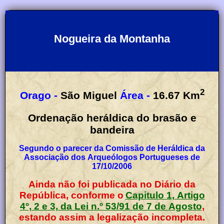
Nogueira da Montanha
2
Orago -
São Miguel
Área -
16.67
Km
Ordenação heráldica do brasão e
bandeira
Segundo o parecer da Comissão de Heráldica da
Associação dos Arqueólogos Portugueses de
17/10/2006
Ainda não foi publicada no Diário da
República, conforme o
Capitulo 1, Artigo
4º, 2 e 3, da Lei n.º 53/91 de 7 de Agosto
,
estando assim a legalização incompleta.