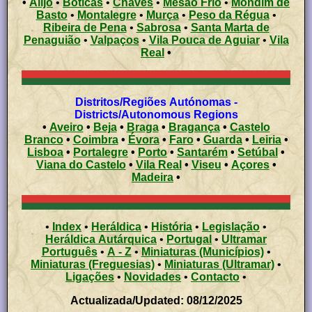
•
Alijó
•
Boticas
•
Chaves
•
Mesão Frio
•
Mondim de
Basto
•
Montalegre
•
Murça
•
Peso da Régua
•
Ribeira de Pena
•
Sabrosa
•
Santa Marta de
Penaguião
•
Valpaços
•
Vila Pouca de Aguiar
•
Vila
Real
•
Distritos/Regiões Autónomas -
Districts/Autonomous Regions
•
Aveiro
•
Beja
•
Braga
•
Bragança
•
Castelo
Branco
•
Coimbra
•
Évora
•
Faro
•
Guarda
•
Leiria
•
Lisboa
•
Portalegre
•
Porto
•
Santarém
•
Setúbal
•
Viana do Castelo
•
Vila Real
•
Viseu
•
Açores
•
Madeira
•
•
Index
•
Heráldica
•
História
•
Legislação
•
Heráldica Autárquica
•
Portugal
•
Ultramar
Português
•
A - Z
•
Miniaturas (Municípios)
•
Miniaturas (Freguesias)
•
Miniaturas (Ultramar)
•
Ligações
•
Novidades
•
Contacto
•
Actualizada/Updated: 08/12/2025