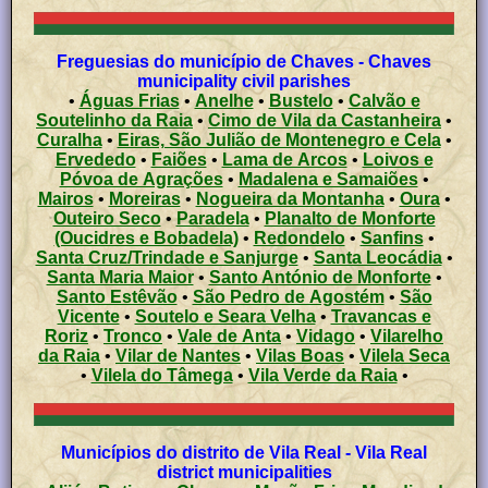
Freguesias do município de Chaves - Chaves
municipality civil parishes
•
Águas Frias
•
Anelhe
•
Bustelo
•
Calvão e
Soutelinho da Raia
•
Cimo de Vila da Castanheira
•
Curalha
•
Eiras, São Julião de Montenegro e Cela
•
Ervededo
•
Faiões
•
Lama de Arcos
•
Loivos e
Póvoa de Agrações
•
Madalena e Samaiões
•
Mairos
•
Moreiras
•
Nogueira da Montanha
•
Oura
•
Outeiro Seco
•
Paradela
•
Planalto de Monforte
(Oucidres e Bobadela)
•
Redondelo
•
Sanfins
•
Santa Cruz/Trindade e Sanjurge
•
Santa Leocádia
•
Santa Maria Maior
•
Santo António de Monforte
•
Santo Estêvão
•
São Pedro de Agostém
•
São
Vicente
•
Soutelo e Seara Velha
•
Travancas e
Roriz
•
Tronco
•
Vale de Anta
•
Vidago
•
Vilarelho
da Raia
•
Vilar de Nantes
•
Vilas Boas
•
Vilela Seca
•
Vilela do Tâmega
•
Vila Verde da Raia
•
Municípios do distrito de Vila Real - Vila Real
district municipalities