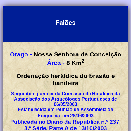
Faiões
Orago -
Nossa Senhora da Conceição
2
Área -
8
Km
Ordenação heráldica do brasão e
bandeira
Segundo o parecer da Comissão de Heráldica da
Associação dos Arqueólogos Portugueses de
06/05/2003
Estabelecida em reunião de Assembleia de
Freguesia, em 28/06/2003
Publicada no Diário da República n.º 237,
3.ª Série, Parte A de 13/10/2003