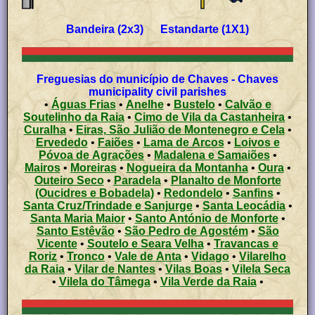
Bandeira (2x3) Estandarte (1X1)
Freguesias do município de Chaves - Chaves
municipality civil parishes
•
Águas Frias
•
Anelhe
•
Bustelo
•
Calvão e
Soutelinho da Raia
•
Cimo de Vila da Castanheira
•
Curalha
•
Eiras, São Julião de Montenegro e Cela
•
Ervededo
•
Faiões
•
Lama de Arcos
•
Loivos e
Póvoa de Agrações
•
Madalena e Samaiões
•
Mairos
•
Moreiras
•
Nogueira da Montanha
•
Oura
•
Outeiro Seco
•
Paradela
•
Planalto de Monforte
(Oucidres e Bobadela)
•
Redondelo
•
Sanfins
•
Santa Cruz/Trindade e Sanjurge
•
Santa Leocádia
•
Santa Maria Maior
•
Santo António de Monforte
•
Santo Estêvão
•
São Pedro de Agostém
•
São
Vicente
•
Soutelo e Seara Velha
•
Travancas e
Roriz
•
Tronco
•
Vale de Anta
•
Vidago
•
Vilarelho
da Raia
•
Vilar de Nantes
•
Vilas Boas
•
Vilela Seca
•
Vilela do Tâmega
•
Vila Verde da Raia
•