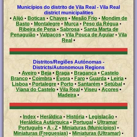
Municípios do distrito de Vila Real - Vila Real
district municipalities
•
Alijó
•
Boticas
•
Chaves
•
Mesão Frio
•
Mondim de
Basto
•
Montalegre
•
Murça
•
Peso da Régua
•
Ribeira de Pena
•
Sabrosa
•
Santa Marta de
Penaguião
•
Valpaços
•
Vila Pouca de Aguiar
•
Vila
Real
•
Distritos/Regiões Autónomas -
Districts/Autonomous Regions
•
Aveiro
•
Beja
•
Braga
•
Bragança
•
Castelo
Branco
•
Coimbra
•
Évora
•
Faro
•
Guarda
•
Leiria
•
Lisboa
•
Portalegre
•
Porto
•
Santarém
•
Setúbal
•
Viana do Castelo
•
Vila Real
•
Viseu
•
Açores
•
Madeira
•
•
Index
•
Heráldica
•
História
•
Legislação
•
Heráldica Autárquica
•
Portugal
•
Ultramar
Português
•
A - Z
•
Miniaturas (Municípios)
•
Miniaturas (Freguesias)
•
Miniaturas (Ultramar)
•