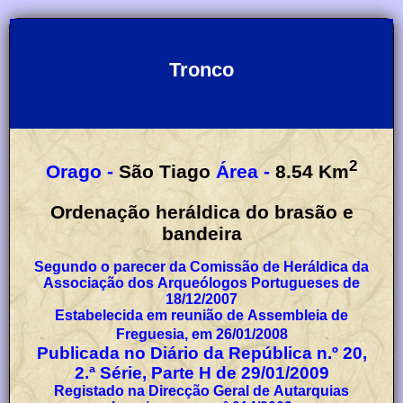
Tronco
2
Orago -
São Tiago
Área -
8.54
Km
Ordenação heráldica do brasão e
bandeira
Segundo o parecer da Comissão de Heráldica da
Associação dos Arqueólogos Portugueses de
18/12/2007
Estabelecida em reunião de Assembleia de
Freguesia, em 26/01/2008
Publicada no Diário da República n.º 20,
2.ª Série, Parte H de 29/01/2009
Registado na Direcção Geral de Autarquias