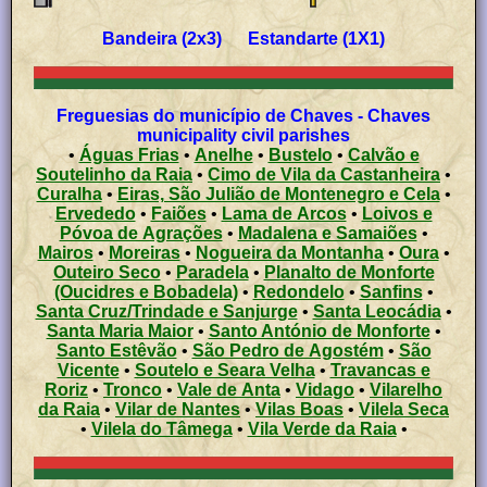
Bandeira (2x3) Estandarte (1X1)
Freguesias do município de Chaves - Chaves
municipality civil parishes
•
Águas Frias
•
Anelhe
•
Bustelo
•
Calvão e
Soutelinho da Raia
•
Cimo de Vila da Castanheira
•
Curalha
•
Eiras, São Julião de Montenegro e Cela
•
Ervededo
•
Faiões
•
Lama de Arcos
•
Loivos e
Póvoa de Agrações
•
Madalena e Samaiões
•
Mairos
•
Moreiras
•
Nogueira da Montanha
•
Oura
•
Outeiro Seco
•
Paradela
•
Planalto de Monforte
(Oucidres e Bobadela)
•
Redondelo
•
Sanfins
•
Santa Cruz/Trindade e Sanjurge
•
Santa Leocádia
•
Santa Maria Maior
•
Santo António de Monforte
•
Santo Estêvão
•
São Pedro de Agostém
•
São
Vicente
•
Soutelo e Seara Velha
•
Travancas e
Roriz
•
Tronco
•
Vale de Anta
•
Vidago
•
Vilarelho
da Raia
•
Vilar de Nantes
•
Vilas Boas
•
Vilela Seca
•
Vilela do Tâmega
•
Vila Verde da Raia
•