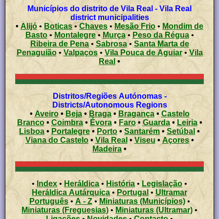
Municípios do distrito de Vila Real - Vila Real
district municipalities
•
Alijó
•
Boticas
•
Chaves
•
Mesão Frio
•
Mondim de
Basto
•
Montalegre
•
Murça
•
Peso da Régua
•
Ribeira de Pena
•
Sabrosa
•
Santa Marta de
Penaguião
•
Valpaços
•
Vila Pouca de Aguiar
•
Vila
Real
•
Distritos/Regiões Autónomas -
Districts/Autonomous Regions
•
Aveiro
•
Beja
•
Braga
•
Bragança
•
Castelo
Branco
•
Coimbra
•
Évora
•
Faro
•
Guarda
•
Leiria
•
Lisboa
•
Portalegre
•
Porto
•
Santarém
•
Setúbal
•
Viana do Castelo
•
Vila Real
•
Viseu
•
Açores
•
Madeira
•
•
Index
•
Heráldica
•
História
•
Legislação
•
Heráldica Autárquica
•
Portugal
•
Ultramar
Português
•
A - Z
•
Miniaturas (Municípios)
•
Miniaturas (Freguesias)
•
Miniaturas (Ultramar)
•
Ligações
•
Novidades
•
Contacto
•