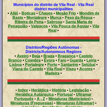
Municípios do distrito de Vila Real - Vila Real
district municipalities
•
Alijó
•
Boticas
•
Chaves
•
Mesão Frio
•
Mondim de
Basto
•
Montalegre
•
Murça
•
Peso da Régua
•
Ribeira de Pena
•
Sabrosa
•
Santa Marta de
Penaguião
•
Valpaços
•
Vila Pouca de Aguiar
•
Vila
Real
•
Distritos/Regiões Autónomas -
Districts/Autonomous Regions
•
Aveiro
•
Beja
•
Braga
•
Bragança
•
Castelo
Branco
•
Coimbra
•
Évora
•
Faro
•
Guarda
•
Leiria
•
Lisboa
•
Portalegre
•
Porto
•
Santarém
•
Setúbal
•
Viana do Castelo
•
Vila Real
•
Viseu
•
Açores
•
Madeira
•
•
Index
•
Heráldica
•
História
•
Legislação
•
Heráldica Autárquica
•
Portugal
•
Ultramar
Português
•
A - Z
•
Miniaturas (Municípios)
•
Miniaturas (Freguesias)
•
Miniaturas (Ultramar)
•