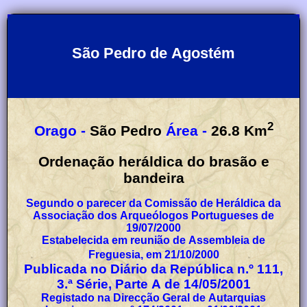
São Pedro de Agostém
2
Orago -
São Pedro
Área -
26.8
Km
Ordenação heráldica do brasão e
bandeira
Segundo o parecer da Comissão de Heráldica da
Associação dos Arqueólogos Portugueses de
19/07/2000
Estabelecida em reunião de Assembleia de
Freguesia, em 21/10/2000
Publicada no Diário da República n.º 111,
3.ª Série, Parte A de 14/05/2001
Registado na Direcção Geral de Autarquias