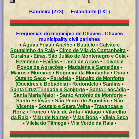
Bandeira (2x3) Estandarte (1X1)
Freguesias do município de Chaves - Chaves
municipality civil parishes
•
Águas Frias
•
Anelhe
•
Bustelo
•
Calvão e
Soutelinho da Raia
•
Cimo de Vila da Castanheira
•
Curalha
•
Eiras, São Julião de Montenegro e Cela
•
Ervededo
•
Faiões
•
Lama de Arcos
•
Loivos e
Póvoa de Agrações
•
Madalena e Samaiões
•
Mairos
•
Moreiras
•
Nogueira da Montanha
•
Oura
•
Outeiro Seco
•
Paradela
•
Planalto de Monforte
(Oucidres e Bobadela)
•
Redondelo
•
Sanfins
•
Santa Cruz/Trindade e Sanjurge
•
Santa Leocádia
•
Santa Maria Maior
•
Santo António de Monforte
•
Santo Estêvão
•
São Pedro de Agostém
•
São
Vicente
•
Soutelo e Seara Velha
•
Travancas e
Roriz
•
Tronco
•
Vale de Anta
•
Vidago
•
Vilarelho
da Raia
•
Vilar de Nantes
•
Vilas Boas
•
Vilela Seca
•
Vilela do Tâmega
•
Vila Verde da Raia
•