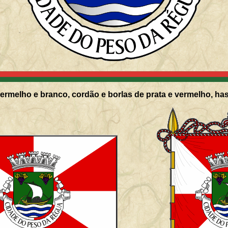
ermelho e branco, cordão e borlas de prata e vermelho, has