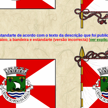
standarte de acordo com o texto da descrição que foi public
m baixo, a bandeira e estandarte (versão incorrecta) (
ver expl