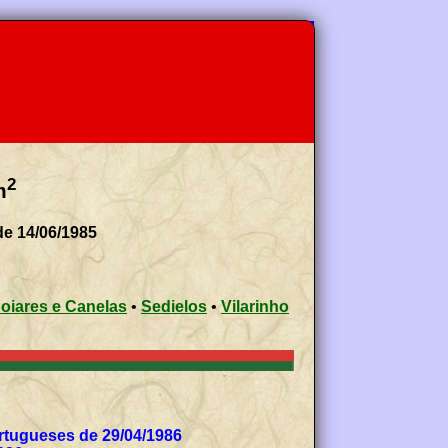
2
m
de 14/06/1985
oiares e Canelas
•
Sedielos
•
Vilarinho
tugueses de 29/04/1986