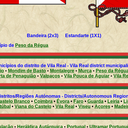
Bandeira (2x3) Estandarte (1X1)
unicípio de
Peso da Régua
Municípios do distrito de Vila Real - Vila Real district municipal
io
•
Mondim de Basto
•
Montalegre
•
Murça
•
Peso da Régu
rta de Penaguião
•
Valpaços
•
Vila Pouca de Aguiar
•
Vila R
Distritos/Regiões Autónomas - Districts/Autonomous Regi
astelo Branco
•
Coimbra
•
Évora
•
Faro
•
Guarda
•
Leiria
•
L
túbal
•
Viana do Castelo
•
Vila Real
•
Viseu
•
Açores
•
Madei
slação
•
Heráldica Autárquica
•
Portugal
•
Ultramar Portugu