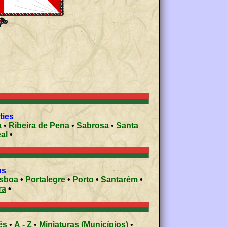
ities
a
•
Ribeira de Pena
•
Sabrosa
•
Santa
eal
•
ons
isboa
•
Portalegre
•
Porto
•
Santarém
•
ra
•
ês
•
A - Z
•
Miniaturas (Municípios)
•