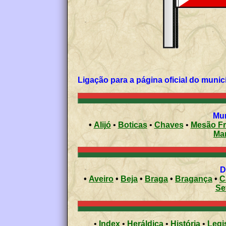
Ligação para a página oficial do m
•
Alijó
•
Boticas
•
Chaves
•
Mesão Fr
Ma
•
Aveiro
•
Beja
•
Braga
•
Bragança
•
C
Se
•
Index
•
Heráldica
•
História
•
Legi