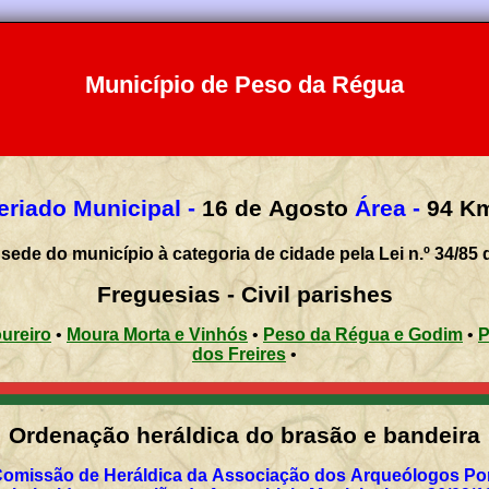
Município de Peso da Régua
eriado Municipal -
16 de Agosto
Área -
94
K
sede do município à categoria de cidade pela Lei n.º 34/85 
Freguesias - Civil parishes
ureiro
•
Moura Morta e Vinhós
•
Peso da Régua e Godim
•
P
dos Freires
•
Ordenação heráldica do brasão e bandeira
Comissão de Heráldica da Associação dos Arqueólogos Por