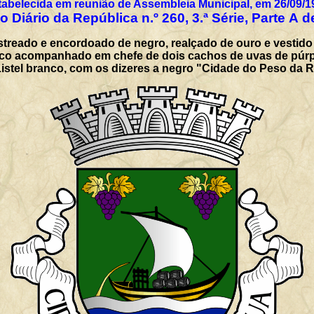
tabelecida em reunião de Assembleia Municipal, em 26/09/1
 Diário da República n.º 260, 3.ª Série, Parte A 
treado e encordoado de negro, realçado de ouro e vestido
arco acompanhado em chefe de dois cachos de uvas de púrp
 Listel branco, com os dizeres a negro "Cidade do Peso da 