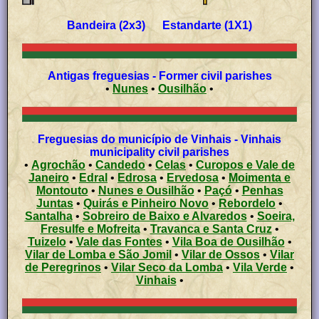
Bandeira (2x3) Estandarte (1X1)
Antigas freguesias - Former civil parishes
•
Nunes
•
Ousilhão
•
Freguesias do município de Vinhais - Vinhais
municipality civil parishes
•
Agrochão
•
Candedo
•
Celas
•
Curopos e Vale de
Janeiro
•
Edral
•
Edrosa
•
Ervedosa
•
Moimenta e
Montouto
•
Nunes e Ousilhão
•
Paçó
•
Penhas
Juntas
•
Quirás e Pinheiro Novo
•
Rebordelo
•
Santalha
•
Sobreiro de Baixo e Alvaredos
•
Soeira,
Fresulfe e Mofreita
•
Travanca e Santa Cruz
•
Tuizelo
•
Vale das Fontes
•
Vila Boa de Ousilhão
•
Vilar de Lomba e São Jomil
•
Vilar de Ossos
•
Vilar
de Peregrinos
•
Vilar Seco da Lomba
•
Vila Verde
•
Vinhais
•