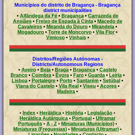
Municípios do distrito de Bragança - Bragança
district municipalities
•
Alfândega da Fé
•
Bragança
•
Carrazeda de
Ansiães
•
Freixo de Espada à Cinta
•
Macedo de
Cavaleiros
•
Miranda do Douro
•
Mirandela
•
Mogadouro
•
Torre de Moncorvo
•
Vila Flor
•
Vimioso
•
Vinhais
•
Distritos/Regiões Autónomas -
Districts/Autonomous Regions
•
Aveiro
•
Beja
•
Braga
•
Bragança
•
Castelo
Branco
•
Coimbra
•
Évora
•
Faro
•
Guarda
•
Leiria
•
Lisboa
•
Portalegre
•
Porto
•
Santarém
•
Setúbal
•
Viana do Castelo
•
Vila Real
•
Viseu
•
Açores
•
Madeira
•
•
Index
•
Heráldica
•
História
•
Legislação
•
Heráldica Autárquica
•
Portugal
•
Ultramar
Português
•
A - Z
•
Miniaturas (Municípios)
•
Miniaturas (Freguesias)
•
Miniaturas (Ultramar)
•
Ligações
•
Novidades
•
Contacto
•