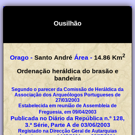
Ousilhão
2
Orago -
Santo André
Área -
14.86
Km
Ordenação heráldica do brasão e
bandeira
Segundo o parecer da Comissão de Heráldica da
Associação dos Arqueólogos Portugueses de
27/03/2003
Estabelecida em reunião de Assembleia de
Freguesia, em 09/04/2003
Publicada no Diário da República n.º 128,
3.ª Série, Parte A de 03/06/2003
Registado na Direcção Geral de Autarquias