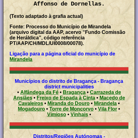
Affonso de Dornellas.
(Texto adaptado à grafia actual)
Fonte: Processo do Município de Mirandela
(arquivo digital da AAP, acervo “Fundo Comissão
de Heráldica”, código referência
PT/AAP/CH/MDL/UI0008/00078).
Ligação para a página oficial do município de
Mirandela
Municípios do distrito de Bragança - Bragança
district municipalities
•
Alfândega da Fé
•
Bragança
•
Carrazeda de
Ansiães
•
Freixo de Espada à Cinta
•
Macedo de
Cavaleiros
•
Miranda do Douro
•
Mirandela
•
Mogadouro
•
Torre de Moncorvo
•
Vila Flor
•
Vimioso
•
Vinhais
•
Distritos/Regiões Autónomas -