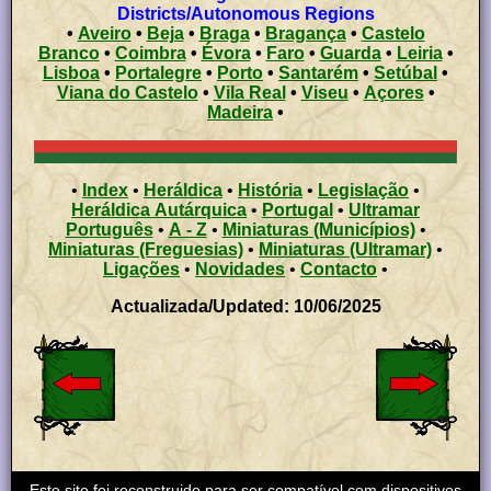
Districts/Autonomous Regions
•
Aveiro
•
Beja
•
Braga
•
Bragança
•
Castelo
Branco
•
Coimbra
•
Évora
•
Faro
•
Guarda
•
Leiria
•
Lisboa
•
Portalegre
•
Porto
•
Santarém
•
Setúbal
•
Viana do Castelo
•
Vila Real
•
Viseu
•
Açores
•
Madeira
•
•
Index
•
Heráldica
•
História
•
Legislação
•
Heráldica Autárquica
•
Portugal
•
Ultramar
Português
•
A - Z
•
Miniaturas (Municípios)
•
Miniaturas (Freguesias)
•
Miniaturas (Ultramar)
•
Ligações
•
Novidades
•
Contacto
•
Actualizada/Updated: 10/06/2025
Este site foi reconstruido para ser compatível com dispositivos