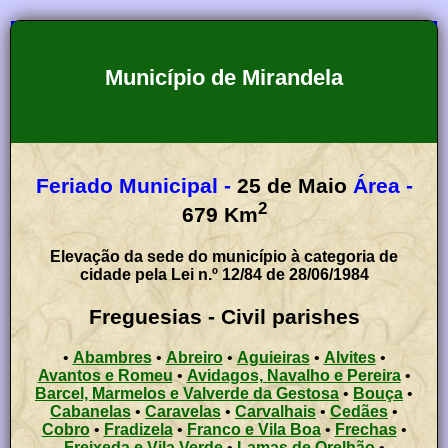
Município de Mirandela
Feriado Municipal -
25 de Maio
Área -
2
679
Km
Elevação da sede do município à categoria de
cidade pela Lei n.º 12/84 de 28/06/1984
Freguesias - Civil parishes
•
Abambres
•
Abreiro
•
Aguieiras
•
Alvites
•
Avantos e Romeu
•
Avidagos, Navalho e Pereira
•
Barcel, Marmelos e Valverde da Gestosa
•
Bouça
•
Cabanelas
•
Caravelas
•
Carvalhais
•
Cedães
•
Cobro
•
Fradizela
•
Franco e Vila Boa
•
Frechas
•
Freixeda e Vila Verde
•
Lamas de Orelhão
•