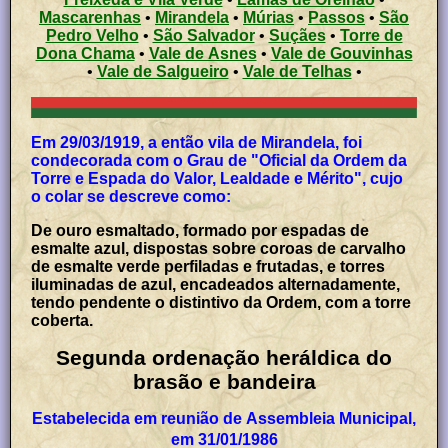
Mascarenhas
•
Mirandela
•
Múrias
•
Passos
•
São
Pedro Velho
•
São Salvador
•
Suçães
•
Torre de
Dona Chama
•
Vale de Asnes
•
Vale de Gouvinhas
•
Vale de Salgueiro
•
Vale de Telhas
•
Em 29/03/1919, a então vila de Mirandela, foi
condecorada com o Grau de "Oficial da Ordem da
Torre e Espada do Valor, Lealdade e Mérito", cujo
o colar se descreve como:
De ouro esmaltado, formado por espadas de
esmalte azul, dispostas sobre coroas de carvalho
de esmalte verde perfiladas e frutadas, e torres
iluminadas de azul, encadeados alternadamente,
tendo pendente o distintivo da Ordem, com a torre
coberta.
Segunda ordenação heráldica do
brasão e bandeira
Estabelecida em reunião de Assembleia Municipal,
em 31/01/1986