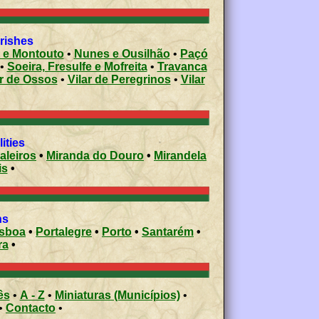
arishes
 e Montouto
•
Nunes e Ousilhão
•
Paçó
•
Soeira, Fresulfe e Mofreita
•
Travanca
ar de Ossos
•
Vilar de Peregrinos
•
Vilar
ities
aleiros
•
Miranda do Douro
•
Mirandela
is
•
ons
isboa
•
Portalegre
•
Porto
•
Santarém
•
ra
•
ês
•
A - Z
•
Miniaturas (Municípios)
•
•
Contacto
•