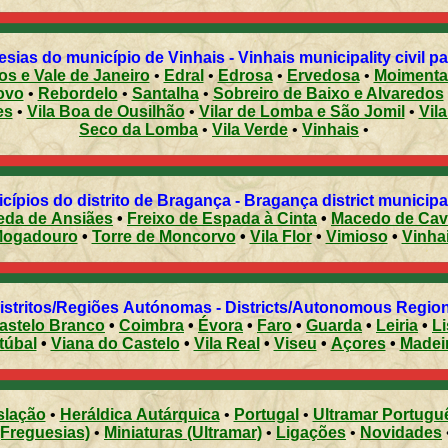
sias do município de Vinhais - Vinhais municipality civil p
s e Vale de Janeiro
•
Edral
•
Edrosa
•
Ervedosa
•
Moimenta
ovo
•
Rebordelo
•
Santalha
•
Sobreiro de Baixo e Alvaredos
es
•
Vila Boa de Ousilhão
•
Vilar de Lomba e São Jomil
•
Vil
Seco da Lomba
•
Vila Verde
•
Vinhais
•
cípios do distrito de Bragança - Bragança district municipal
eda de Ansiães
•
Freixo de Espada à Cinta
•
Macedo de Cav
ogadouro
•
Torre de Moncorvo
•
Vila Flor
•
Vimioso
•
Vinha
Distritos/Regiões Autónomas - Districts/Autonomous Regi
astelo Branco
•
Coimbra
•
Évora
•
Faro
•
Guarda
•
Leiria
•
L
túbal
•
Viana do Castelo
•
Vila Real
•
Viseu
•
Açores
•
Madei
slação
•
Heráldica Autárquica
•
Portugal
•
Ultramar Portugu
(Freguesias)
•
Miniaturas (Ultramar)
•
Ligações
•
Novidades