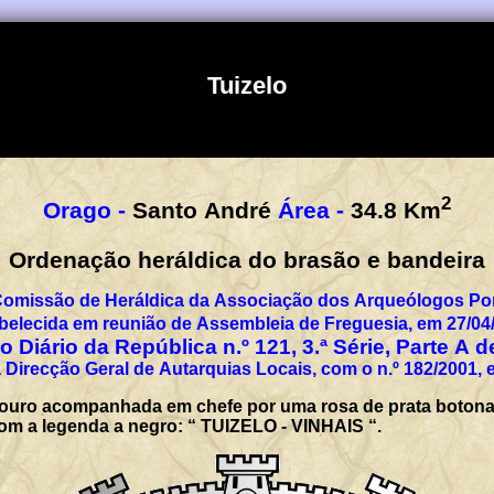
Tuizelo
2
Orago -
Santo André
Área -
34.8
Km
Ordenação heráldica do brasão e bandeira
Comissão de Heráldica da Associação dos Arqueólogos Por
belecida em reunião de Assembleia de Freguesia, em 27/04
 Diário da República n.º 121, 3.ª Série, Parte A 
 Direcção Geral de Autarquias Locais, com o n.º 182/2001, 
ouro acompanhada em chefe por uma rosa de prata botona
, com a legenda a negro: “ TUIZELO - VINHAIS “.