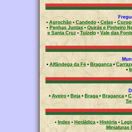
Fregue
•
Agrochão
•
Candedo
•
Celas
•
Curopo
•
Penhas Juntas
•
Quirás e Pinheiro N
e Santa Cruz
•
Tuizelo
•
Vale das Font
Muni
•
Alfândega da Fé
•
Bragança
•
Carraz
•
M
•
Aveiro
•
Beja
•
Braga
•
Bragança
•
C
Se
•
Index
•
Heráldica
•
História
•
Legi
Miniaturas 