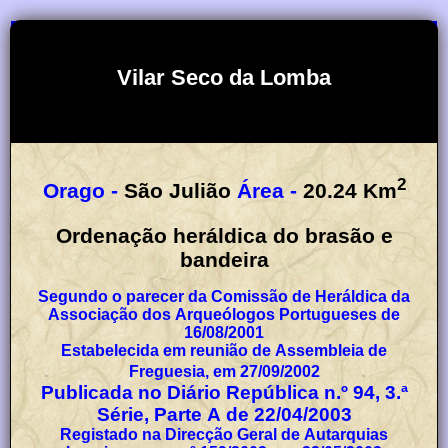
Vilar Seco da Lomba
2
Orago -
São Julião
Área -
20.24
Km
Ordenação heráldica do brasão e
bandeira
Segundo o parecer da Comissão de Heráldica da
Associação dos Arqueólogos Portugueses de
16/08/2001
Estabelecida em reunião de Assembleia de
Freguesia, em 27/09/2002
Publicada no Diário República n.º 94, 3.ª
Série, Parte A de 22/04/2003
Registado na Direcção Geral de Autarquias