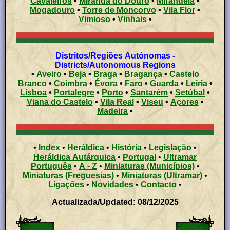
Cavaleiros
•
Miranda do Douro
•
Mirandela
•
Mogadouro
•
Torre de Moncorvo
•
Vila Flor
•
Vimioso
•
Vinhais
•
Distritos/Regiões Autónomas -
Districts/Autonomous Regions
•
Aveiro
•
Beja
•
Braga
•
Bragança
•
Castelo
Branco
•
Coimbra
•
Évora
•
Faro
•
Guarda
•
Leiria
•
Lisboa
•
Portalegre
•
Porto
•
Santarém
•
Setúbal
•
Viana do Castelo
•
Vila Real
•
Viseu
•
Açores
•
Madeira
•
•
Index
•
Heráldica
•
História
•
Legislação
•
Heráldica Autárquica
•
Portugal
•
Ultramar
Português
•
A - Z
•
Miniaturas (Municípios)
•
Miniaturas (Freguesias)
•
Miniaturas (Ultramar)
•
Ligações
•
Novidades
•
Contacto
•
Actualizada/Updated: 08/12/2025