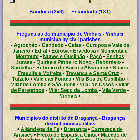
Bandeira (2x3) Estandarte (1X1)
Freguesias do município de Vinhais - Vinhais
municipality civil parishes
•
Agrochão
•
Candedo
•
Celas
•
Curopos e Vale de
Janeiro
•
Edral
•
Edrosa
•
Ervedosa
•
Moimenta e
Montouto
•
Nunes e Ousilhão
•
Paçó
•
Penhas
Juntas
•
Quirás e Pinheiro Novo
•
Rebordelo
•
Santalha
•
Sobreiro de Baixo e Alvaredos
•
Soeira,
Fresulfe e Mofreita
•
Travanca e Santa Cruz
•
Tuizelo
•
Vale das Fontes
•
Vila Boa de Ousilhão
•
Vilar de Lomba e São Jomil
•
Vilar de Ossos
•
Vilar
de Peregrinos
•
Vilar Seco da Lomba
•
Vila Verde
•
Vinhais
•
Municípios do distrito de Bragança - Bragança
district municipalities
•
Alfândega da Fé
•
Bragança
•
Carrazeda de
Ansiães
•
Freixo de Espada à Cinta
•
Macedo de