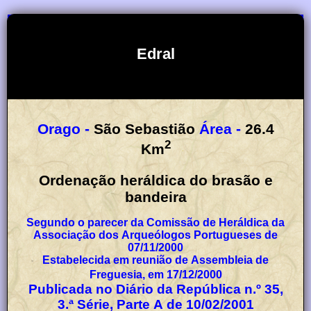
Edral
Orago -
São Sebastião
Área -
26.4
2
Km
Ordenação heráldica do brasão e
bandeira
Segundo o parecer da Comissão de Heráldica da
Associação dos Arqueólogos Portugueses de
07/11/2000
Estabelecida em reunião de Assembleia de
Freguesia, em 17/12/2000
Publicada no Diário da República n.º 35,
3.ª Série, Parte A de 10/02/2001