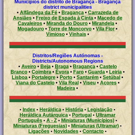
Municípios do distrito de Bragança - Bragança
district municipalities
•
Alfândega da Fé
•
Bragança
•
Carrazeda de
Ansiães
•
Freixo de Espada à Cinta
•
Macedo de
Cavaleiros
•
Miranda do Douro
•
Mirandela
•
Mogadouro
•
Torre de Moncorvo
•
Vila Flor
•
Vimioso
•
Vinhais
•
Distritos/Regiões Autónomas -
Districts/Autonomous Regions
•
Aveiro
•
Beja
•
Braga
•
Bragança
•
Castelo
Branco
•
Coimbra
•
Évora
•
Faro
•
Guarda
•
Leiria
•
Lisboa
•
Portalegre
•
Porto
•
Santarém
•
Setúbal
•
Viana do Castelo
•
Vila Real
•
Viseu
•
Açores
•
Madeira
•
•
Index
•
Heráldica
•
História
•
Legislação
•
Heráldica Autárquica
•
Portugal
•
Ultramar
Português
•
A - Z
•
Miniaturas (Municípios)
•
Miniaturas (Freguesias)
•
Miniaturas (Ultramar)
•
Ligações
•
Novidades
•
Contacto
•