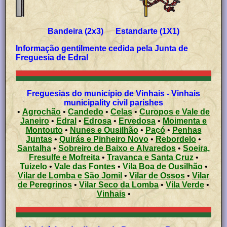
Bandeira (2x3) Estandarte (1X1)
Informação gentilmente cedida pela Junta de
Freguesia de
Edral
Freguesias do município de Vinhais - Vinhais
municipality civil parishes
•
Agrochão
•
Candedo
•
Celas
•
Curopos e Vale de
Janeiro
•
Edral
•
Edrosa
•
Ervedosa
•
Moimenta e
Montouto
•
Nunes e Ousilhão
•
Paçó
•
Penhas
Juntas
•
Quirás e Pinheiro Novo
•
Rebordelo
•
Santalha
•
Sobreiro de Baixo e Alvaredos
•
Soeira,
Fresulfe e Mofreita
•
Travanca e Santa Cruz
•
Tuizelo
•
Vale das Fontes
•
Vila Boa de Ousilhão
•
Vilar de Lomba e São Jomil
•
Vilar de Ossos
•
Vilar
de Peregrinos
•
Vilar Seco da Lomba
•
Vila Verde
•
Vinhais
•