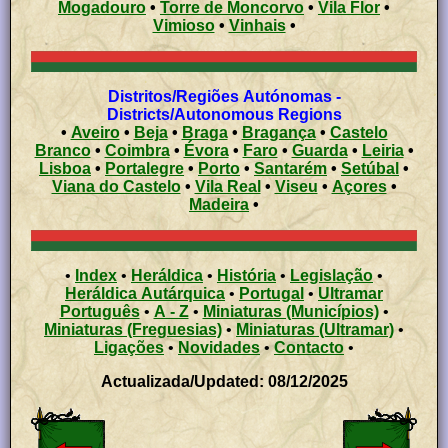
Mogadouro
•
Torre de Moncorvo
•
Vila Flor
•
Vimioso
•
Vinhais
•
Distritos/Regiões Autónomas -
Districts/Autonomous Regions
•
Aveiro
•
Beja
•
Braga
•
Bragança
•
Castelo
Branco
•
Coimbra
•
Évora
•
Faro
•
Guarda
•
Leiria
•
Lisboa
•
Portalegre
•
Porto
•
Santarém
•
Setúbal
•
Viana do Castelo
•
Vila Real
•
Viseu
•
Açores
•
Madeira
•
•
Index
•
Heráldica
•
História
•
Legislação
•
Heráldica Autárquica
•
Portugal
•
Ultramar
Português
•
A - Z
•
Miniaturas (Municípios)
•
Miniaturas (Freguesias)
•
Miniaturas (Ultramar)
•
Ligações
•
Novidades
•
Contacto
•
Actualizada/Updated: 08/12/2025