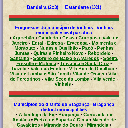
Bandeira (2x3) Estandarte (1X1)
Freguesias do município de Vinhais - Vinhais
municipality civil parishes
•
Agrochão
•
Candedo
•
Celas
•
Curopos e Vale de
Janeiro
•
Edral
•
Edrosa
•
Ervedosa
•
Moimenta e
Montouto
•
Nunes e Ousilhão
•
Paçó
•
Penhas
Juntas
•
Quirás e Pinheiro Novo
•
Rebordelo
•
Santalha
•
Sobreiro de Baixo e Alvaredos
•
Soeira,
Fresulfe e Mofreita
•
Travanca e Santa Cruz
•
Tuizelo
•
Vale das Fontes
•
Vila Boa de Ousilhão
•
Vilar de Lomba e São Jomil
•
Vilar de Ossos
•
Vilar
de Peregrinos
•
Vilar Seco da Lomba
•
Vila Verde
•
Vinhais
•
Municípios do distrito de Bragança - Bragança
district municipalities
•
Alfândega da Fé
•
Bragança
•
Carrazeda de
Ansiães
•
Freixo de Espada à Cinta
•
Macedo de
Cavaleiros
•
Miranda do Douro
•
Mirandela
•