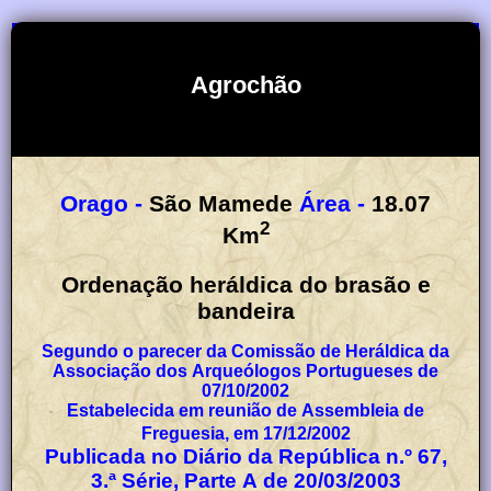
Agrochão
Orago -
São Mamede
Área -
18.07
2
Km
Ordenação heráldica do brasão e
bandeira
Segundo o parecer da Comissão de Heráldica da
Associação dos Arqueólogos Portugueses de
07/10/2002
Estabelecida em reunião de Assembleia de
Freguesia, em 17/12/2002
Publicada no Diário da República n.º 67,
3.ª Série, Parte A de 20/03/2003