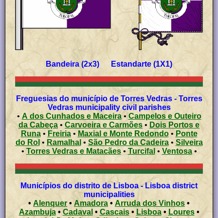
Bandeira (2x3) Estandarte (1X1)
Freguesias do município de Torres Vedras - Torres
Vedras municipality civil parishes
•
A dos Cunhados e Maceira
•
Campelos e Outeiro
da Cabeça
•
Carvoeira e Carmões
•
Dois Portos e
Runa
•
Freiria
•
Maxial e Monte Redondo
•
Ponte
do Rol
•
Ramalhal
•
São Pedro da Cadeira
•
Silveira
•
Torres Vedras e Matacães
•
Turcifal
•
Ventosa
•
Municípios do distrito de Lisboa - Lisboa district
municipalities
•
Alenquer
•
Amadora
•
Arruda dos Vinhos
•
Azambuja
•
Cadaval
•
Cascais
•
Lisboa
•
Loures
•