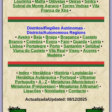
Lourinhã
•
Mafra
•
Odivelas
•
Oeiras
•
Sintra
•
Sobral de Monte Agraço
•
Torres Vedras
•
Vila
Franca de Xira
•
Distritos/Regiões Autónomas -
Districts/Autonomous Regions
•
Aveiro
•
Beja
•
Braga
•
Bragança
•
Castelo
Branco
•
Coimbra
•
Évora
•
Faro
•
Guarda
•
Leiria
•
Lisboa
•
Portalegre
•
Porto
•
Santarém
•
Setúbal
•
Viana do Castelo
•
Vila Real
•
Viseu
•
Açores
•
Madeira
•
•
Index
•
Heráldica
•
História
•
Legislação
•
Heráldica Autárquica
•
Portugal
•
Ultramar
Português
•
A - Z
•
Miniaturas (Municípios)
•
Miniaturas (Freguesias)
•
Miniaturas (Ultramar)
•
Ligações
•
Novidades
•
Contacto
•
Actualizada/Updated: 08/12/2025