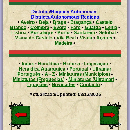
Distritos/Regiões Autónomas -
Districts/Autonomous Regions
•
Aveiro
•
Beja
•
Braga
•
Bragança
•
Castelo
Branco
•
Coimbra
•
Évora
•
Faro
•
Guarda
•
Leiria
•
Lisboa
•
Portalegre
•
Porto
•
Santarém
•
Setúbal
•
Viana do Castelo
•
Vila Real
•
Viseu
•
Açores
•
Madeira
•
•
Index
•
Heráldica
•
História
•
Legislação
•
Heráldica Autárquica
•
Portugal
•
Ultramar
Português
•
A - Z
•
Miniaturas (Municípios)
•
Miniaturas (Freguesias)
•
Miniaturas (Ultramar)
•
Ligações
•
Novidades
•
Contacto
•
Actualizada/Updated: 08/12/2025