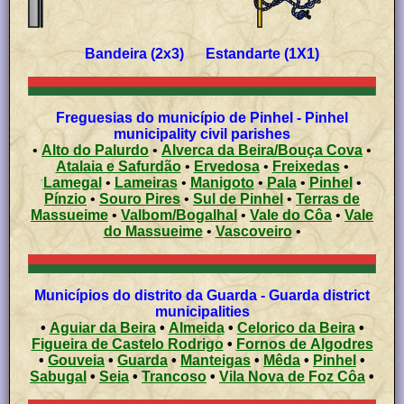
Bandeira (2x3) Estandarte (1X1)
Freguesias do município de Pinhel - Pinhel
municipality civil parishes
•
Alto do Palurdo
•
Alverca da Beira/Bouça Cova
•
Atalaia e Safurdão
•
Ervedosa
•
Freixedas
•
Lamegal
•
Lameiras
•
Manigoto
•
Pala
•
Pinhel
•
Pínzio
•
Souro Pires
•
Sul de Pinhel
•
Terras de
Massueime
•
Valbom/Bogalhal
•
Vale do Côa
•
Vale
do Massueime
•
Vascoveiro
•
Municípios do distrito da Guarda - Guarda district
municipalities
•
Aguiar da Beira
•
Almeida
•
Celorico da Beira
•
Figueira de Castelo Rodrigo
•
Fornos de Algodres
•
Gouveia
•
Guarda
•
Manteigas
•
Mêda
•
Pinhel
•
Sabugal
•
Seia
•
Trancoso
•
Vila Nova de Foz Côa
•