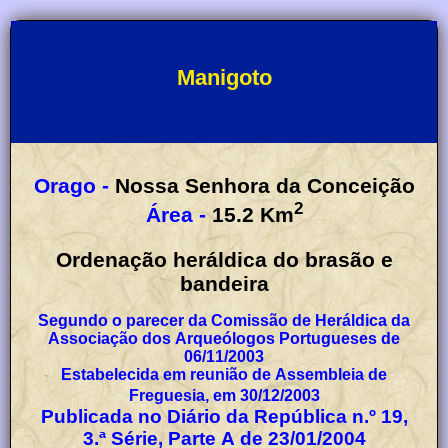
Manigoto
Orago -
Nossa Senhora da Conceição
2
Área -
15.2
Km
Ordenação heráldica do brasão e
bandeira
Segundo o parecer da Comissão de Heráldica da
Associação dos Arqueólogos Portugueses de
06/11/2003
Estabelecida em reunião de Assembleia de
Freguesia, em 30/12/2003
Publicada no Diário da República n.º 19,
3.ª Série, Parte A de 23/01/2004