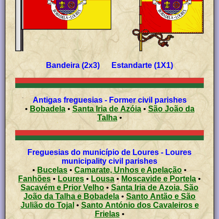
Bandeira (2x3) Estandarte (1X1)
Antigas freguesias - Former civil parishes
•
Bobadela
•
Santa Iria de Azóia
•
São João da
Talha
•
Freguesias do município de Loures - Loures
municipality civil parishes
•
Bucelas
•
Camarate, Unhos e Apelação
•
Fanhões
•
Loures
•
Lousa
•
Moscavide e Portela
•
Sacavém e Prior Velho
•
Santa Iria de Azoia, São
João da Talha e Bobadela
•
Santo Antão e São
Julião do Tojal
•
Santo António dos Cavaleiros e
Frielas
•