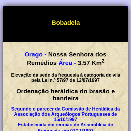
Bobadela
Orago -
Nossa Senhora dos
2
Remédios
Área -
3.57
Km
Elevação da sede da freguesia à categoria de vila
pela Lei n.º 57/97 de 12/07/1997
Ordenação heráldica do brasão e
bandeira
Segundo o parecer da Comissão de Heráldica da
Associação dos Arqueólogos Portugueses de
15/10/1997
Estabelecida em reunião de Assembleia de
Freguesia, em 07/11/1997