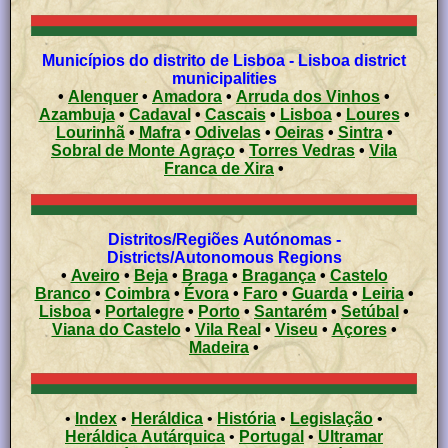
Municípios do distrito de Lisboa - Lisboa district
municipalities
•
Alenquer
•
Amadora
•
Arruda dos Vinhos
•
Azambuja
•
Cadaval
•
Cascais
•
Lisboa
•
Loures
•
Lourinhã
•
Mafra
•
Odivelas
•
Oeiras
•
Sintra
•
Sobral de Monte Agraço
•
Torres Vedras
•
Vila
Franca de Xira
•
Distritos/Regiões Autónomas -
Districts/Autonomous Regions
•
Aveiro
•
Beja
•
Braga
•
Bragança
•
Castelo
Branco
•
Coimbra
•
Évora
•
Faro
•
Guarda
•
Leiria
•
Lisboa
•
Portalegre
•
Porto
•
Santarém
•
Setúbal
•
Viana do Castelo
•
Vila Real
•
Viseu
•
Açores
•
Madeira
•
•
Index
•
Heráldica
•
História
•
Legislação
•
Heráldica Autárquica
•
Portugal
•
Ultramar