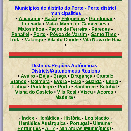
Municípios do distrito do Porto - Porto district
municipalities
•
Amarante
•
Baião
•
Felgueiras
•
Gondomar
•
Lousada
•
Maia
•
Marco de Canaveses
•
Matosinhos
•
Paços de Ferreira
•
Paredes
•
Penafiel
•
Porto
•
Póvoa de Varzim
•
Santo Tirso
•
Trofa
•
Valongo
•
Vila do Conde
•
Vila Nova de Gaia
•
Distritos/Regiões Autónomas -
Districts/Autonomous Regions
•
Aveiro
•
Beja
•
Braga
•
Bragança
•
Castelo
Branco
•
Coimbra
•
Évora
•
Faro
•
Guarda
•
Leiria
•
Lisboa
•
Portalegre
•
Porto
•
Santarém
•
Setúbal
•
Viana do Castelo
•
Vila Real
•
Viseu
•
Açores
•
Madeira
•
•
Index
•
Heráldica
•
História
•
Legislação
•
Heráldica Autárquica
•
Portugal
•
Ultramar
Português
•
A - Z
•
Miniaturas (Municípios)
•