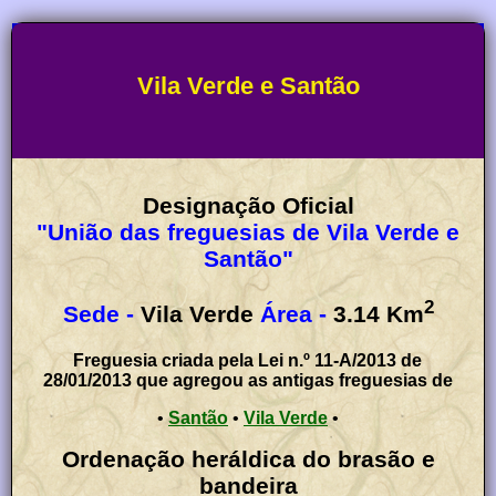
Vila Verde e Santão
Designação Oficial
"União das freguesias de Vila Verde e
Santão"
2
Sede -
Vila Verde
Área -
3.14
Km
Freguesia criada pela Lei n.º 11-A/2013 de
28/01/2013 que agregou as antigas freguesias de
•
Santão
•
Vila Verde
•
Ordenação heráldica do brasão e
bandeira