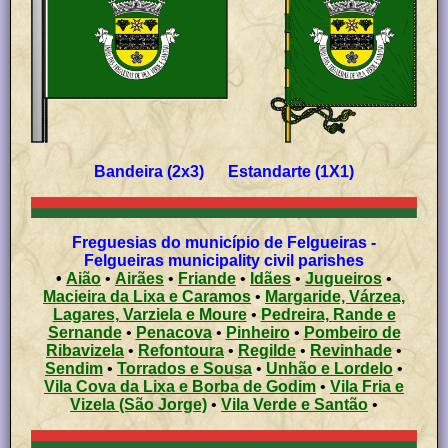
Bandeira (2x3) Estandarte (1X1)
Freguesias do município de Felgueiras -
Felgueiras municipality civil parishes
•
Aião
•
Airães
•
Friande
•
Idães
•
Jugueiros
•
Macieira da Lixa e Caramos
•
Margaride, Várzea,
Lagares, Varziela e Moure
•
Pedreira, Rande e
Sernande
•
Penacova
•
Pinheiro
•
Pombeiro de
Ribavizela
•
Refontoura
•
Regilde
•
Revinhade
•
Sendim
•
Torrados e Sousa
•
Unhão e Lordelo
•
Vila Cova da Lixa e Borba de Godim
•
Vila Fria e
Vizela (São Jorge)
•
Vila Verde e Santão
•