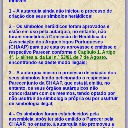
motivos:
1 – A autarquia ainda não iniciou o processo de
criação dos seus símbolos heráldicos;
2 – Os símbolos heráldicos foram aprovados e
estão em uso pela autarquia, no entanto, não
foram remetidos à Comissão de Heráldica da
Associação dos Arqueólogos Portugueses
(CHAAP) para que esta os aprovasse e emitisse o
respectivo Parecer, conforme o
Capitulo 1, Artigo
4º, 1- alínea a, da Lei n.º 53/91 de 7 de Agosto
,
encontrando-se deste modo ilegais;
3 – A autarquia iniciou o processo de criação dos
seus símbolos tendo peticionado o respectivo
Parecer junto da CHAAP, que esta já emitiu, no
entanto, os seus órgãos autárquicos não
concordaram com os mesmos, tendo optado por
não usufruir de simbologia própria ou por usufruir
de simbologia ilegal;
4 – Os símbolos foram estabelecidos pela
assembleia, após ter sido emitido o Parecer pela
CHAAP, no entanto, a autarquia não promoveu a