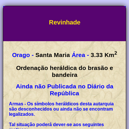
Revinhade
2
Orago -
Santa Maria
Área -
3.33
Km
Ordenação heráldica do brasão e
bandeira
Ainda não Publicada no Diário da
República
Armas - Os símbolos heráldicos desta autarquia
são desconhecidos ou ainda não se encontram
legalizados.
Tal situação poderá dever-se aos seguintes