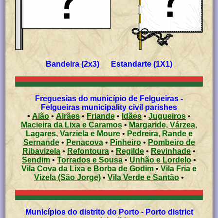
Bandeira (2x3) Estandarte (1X1)
Freguesias do município de Felgueiras -
Felgueiras municipality civil parishes
•
Aião
•
Airães
•
Friande
•
Idães
•
Jugueiros
•
Macieira da Lixa e Caramos
•
Margaride, Várzea,
Lagares, Varziela e Moure
•
Pedreira, Rande e
Sernande
•
Penacova
•
Pinheiro
•
Pombeiro de
Ribavizela
•
Refontoura
•
Regilde
•
Revinhade
•
Sendim
•
Torrados e Sousa
•
Unhão e Lordelo
•
Vila Cova da Lixa e Borba de Godim
•
Vila Fria e
Vizela (São Jorge)
•
Vila Verde e Santão
•
Municípios do distrito do Porto - Porto district