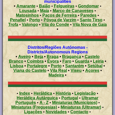
municipalities
•
Amarante
•
Baião
•
Felgueiras
•
Gondomar
•
Lousada
•
Maia
•
Marco de Canaveses
•
Matosinhos
•
Paços de Ferreira
•
Paredes
•
Penafiel
•
Porto
•
Póvoa de Varzim
•
Santo Tirso
•
Trofa
•
Valongo
•
Vila do Conde
•
Vila Nova de Gaia
•
Distritos/Regiões Autónomas -
Districts/Autonomous Regions
•
Aveiro
•
Beja
•
Braga
•
Bragança
•
Castelo
Branco
•
Coimbra
•
Évora
•
Faro
•
Guarda
•
Leiria
•
Lisboa
•
Portalegre
•
Porto
•
Santarém
•
Setúbal
•
Viana do Castelo
•
Vila Real
•
Viseu
•
Açores
•
Madeira
•
•
Index
•
Heráldica
•
História
•
Legislação
•
Heráldica Autárquica
•
Portugal
•
Ultramar
Português
•
A - Z
•
Miniaturas (Municípios)
•
Miniaturas (Freguesias)
•
Miniaturas (Ultramar)
•
Ligações
•
Novidades
•
Contacto
•