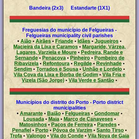
Bandeira (2x3) Estandarte (1X1)
Freguesias do município de Felgueiras -
Felgueiras municipality civil parishes
•
Aião
•
Airães
•
Friande
•
Idães
•
Jugueiros
•
Macieira da Lixa e Caramos
•
Margaride, Várzea,
Lagares, Varziela e Moure
•
Pedreira, Rande e
Sernande
•
Penacova
•
Pinheiro
•
Pombeiro de
Ribavizela
•
Refontoura
•
Regilde
•
Revinhade
•
Sendim
•
Torrados e Sousa
•
Unhão e Lordelo
•
Vila Cova da Lixa e Borba de Godim
•
Vila Fria e
Vizela (São Jorge)
•
Vila Verde e Santão
•
Municípios do distrito do Porto - Porto district
municipalities
•
Amarante
•
Baião
•
Felgueiras
•
Gondomar
•
Lousada
•
Maia
•
Marco de Canaveses
•
Matosinhos
•
Paços de Ferreira
•
Paredes
•
Penafiel
•
Porto
•
Póvoa de Varzim
•
Santo Tirso
•
Trofa
•
Valongo
•
Vila do Conde
•
Vila Nova de Gaia