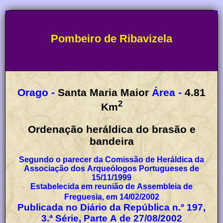
Pombeiro de Ribavizela
Orago -
Santa Maria Maior
Área -
4.81
2
Km
Ordenação heráldica do brasão e
bandeira
Segundo o parecer da Comissão de Heráldica da
Associação dos Arqueólogos Portugueses de
15/11/1999
Estabelecida em reunião de Assembleia de
Freguesia, em 14/02/2002
Publicada no Diário da República n.º 197,
3.ª Série, Parte A de 27/08/2002