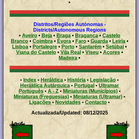
•
Distritos/Regiões Autónomas -
Districts/Autonomous Regions
•
Aveiro
•
Beja
•
Braga
•
Bragança
•
Castelo
Branco
•
Coimbra
•
Évora
•
Faro
•
Guarda
•
Leiria
•
Lisboa
•
Portalegre
•
Porto
•
Santarém
•
Setúbal
•
Viana do Castelo
•
Vila Real
•
Viseu
•
Açores
•
Madeira
•
•
Index
•
Heráldica
•
História
•
Legislação
•
Heráldica Autárquica
•
Portugal
•
Ultramar
Português
•
A - Z
•
Miniaturas (Municípios)
•
Miniaturas (Freguesias)
•
Miniaturas (Ultramar)
•
Ligações
•
Novidades
•
Contacto
•
Actualizada/Updated: 08/12/2025