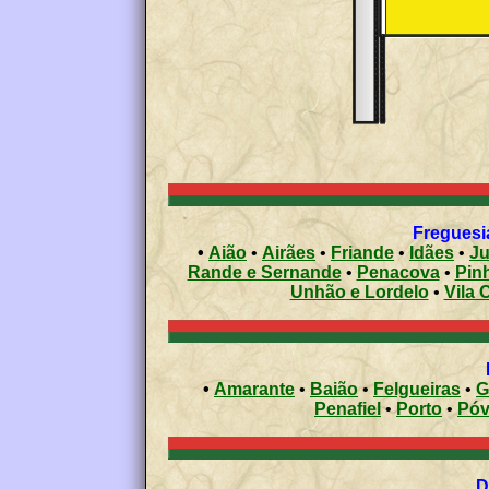
Freguesia
•
Aião
•
Airães
•
Friande
•
Idães
•
Ju
Rande e Sernande
•
Penacova
•
Pin
Unhão e Lordelo
•
Vila 
•
Amarante
•
Baião
•
Felgueiras
•
G
Penafiel
•
Porto
•