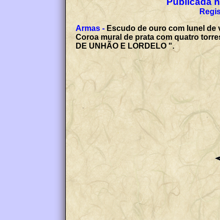
Publicada no
Regis
Armas -
Escudo de ouro com lunel de 
Coroa mural de prata com quatro torr
DE UNHÃO E LORDELO ".