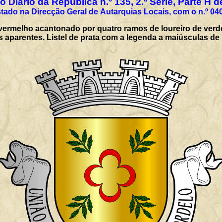
 Diário da República n.º 135, 2.ª Série, Parte H 
tado na Direcção Geral de Autarquias Locais, com o n.º 04
vermelho acantonado por quatro ramos de loureiro de verd
es aparentes. Listel de prata com a legenda a maiúsculas