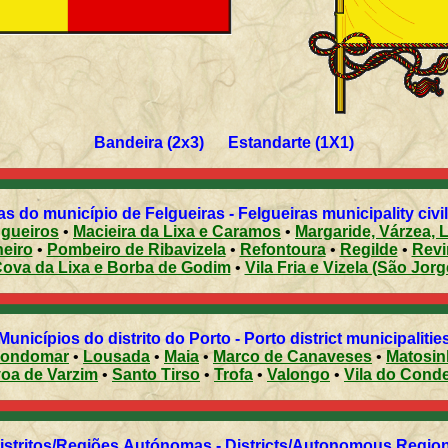
Bandeira (2x3) Estandarte (1X1)
s do município de Felgueiras - Felgueiras municipality civi
gueiros
•
Macieira da Lixa e Caramos
•
Margaride, Várzea, 
heiro
•
Pombeiro de Ribavizela
•
Refontoura
•
Regilde
•
Revi
Cova da Lixa e Borba de Godim
•
Vila Fria e Vizela (São Jorg
Municípios do distrito do Porto - Porto district municipalitie
ondomar
•
Lousada
•
Maia
•
Marco de Canaveses
•
Matosi
Póvoa de Varzim
•
Santo Tirso
•
Trofa
•
Valongo
•
Vila do Cond
Distritos/Regiões Autónomas - Districts/Autonomous Regi