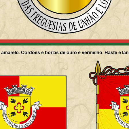
amarelo. Cordões e borlas de ouro e vermelho. Haste e lan