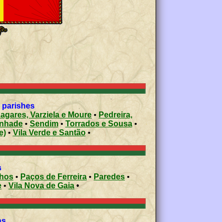
l parishes
Lagares, Varziela e Moure
•
Pedreira,
nhade
•
Sendim
•
Torrados e Sousa
•
e)
•
Vila Verde e Santão
•
s
nhos
•
Paços de Ferreira
•
Paredes
•
e
•
Vila Nova de Gaia
•
ons