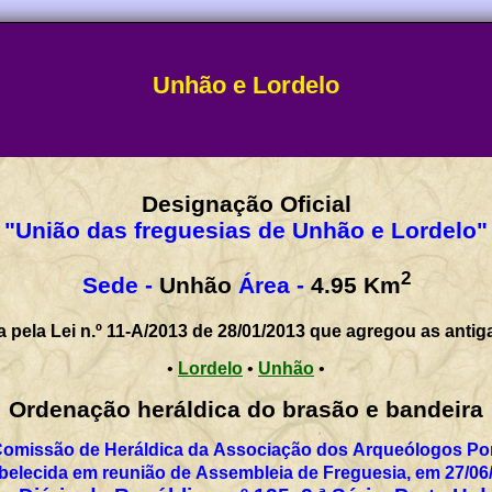
Unhão e Lordelo
Designação Oficial
"União das freguesias de Unhão e Lordelo"
2
Sede -
Unhão
Área -
4.95
Km
a pela Lei n.º 11-A/2013 de 28/01/2013 que agregou as antig
•
Lordelo
•
Unhão
•
Ordenação heráldica do brasão e bandeira
Comissão de Heráldica da Associação dos Arqueólogos Por
belecida em reunião de Assembleia de Freguesia, em 27/06