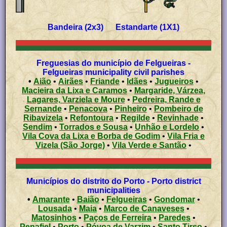
Bandeira (2x3) Estandarte (1X1)
Freguesias do município de Felgueiras -
Felgueiras municipality civil parishes
•
Aião
•
Airães
•
Friande
•
Idães
•
Jugueiros
•
Macieira da Lixa e Caramos
•
Margaride, Várzea,
Lagares, Varziela e Moure
•
Pedreira, Rande e
Sernande
•
Penacova
•
Pinheiro
•
Pombeiro de
Ribavizela
•
Refontoura
•
Regilde
•
Revinhade
•
Sendim
•
Torrados e Sousa
•
Unhão e Lordelo
•
Vila Cova da Lixa e Borba de Godim
•
Vila Fria e
Vizela (São Jorge)
•
Vila Verde e Santão
•
Municípios do distrito do Porto - Porto district
municipalities
•
Amarante
•
Baião
•
Felgueiras
•
Gondomar
•
Lousada
•
Maia
•
Marco de Canaveses
•
Matosinhos
•
Paços de Ferreira
•
Paredes
•
Penafiel
•
Porto
•
Póvoa de Varzim
•
Santo Tirso
•