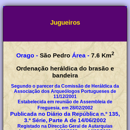
Jugueiros
2
Orago -
São Pedro
Área -
7.6
Km
Ordenação heráldica do brasão e
bandeira
Segundo o parecer da Comissão de Heráldica da
Associação dos Arqueólogos Portugueses de
11/12/2001
Estabelecida em reunião de Assembleia de
Freguesia, em 28/02/2002
Publicada no Diário da República n.º 135,
3.ª Série, Parte A de 14/06/2002
Registado na Direcção Geral de Autarquias