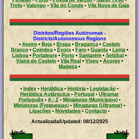
Trofa
•
Valongo
•
Vila do Conde
•
Vila Nova de Gaia
•
Distritos/Regiões Autónomas -
Districts/Autonomous Regions
•
Aveiro
•
Beja
•
Braga
•
Bragança
•
Castelo
Branco
•
Coimbra
•
Évora
•
Faro
•
Guarda
•
Leiria
•
Lisboa
•
Portalegre
•
Porto
•
Santarém
•
Setúbal
•
Viana do Castelo
•
Vila Real
•
Viseu
•
Açores
•
Madeira
•
•
Index
•
Heráldica
•
História
•
Legislação
•
Heráldica Autárquica
•
Portugal
•
Ultramar
Português
•
A - Z
•
Miniaturas (Municípios)
•
Miniaturas (Freguesias)
•
Miniaturas (Ultramar)
•
Ligações
•
Novidades
•
Contacto
•
Actualizada/Updated: 08/12/2025