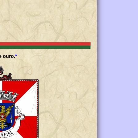
e ouro.
*