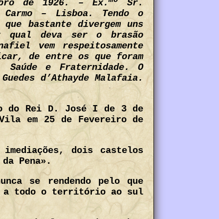
mbro de 1926. – Ex.
Sr.
o Carmo – Lisboa. Tendo o
 que bastante divergem uns
r qual deva ser o brasão
nafiel vem respeitosamente
icar, de entre os que foram
. Saúde e Fraternidade. O
 Guedes d’Athayde Malafaia.
o do Rei D. José I de 3 de
Vila em 25 de Fevereiro de
 imediações, dois castelos
 da Pena».
nunca se rendendo pelo que
 a todo o território ao sul