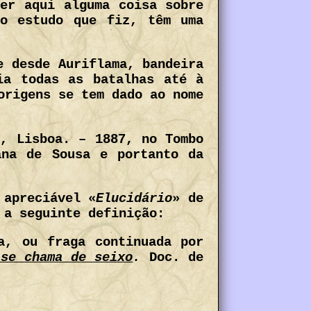
zer aqui alguma coisa sobre
do estudo que fiz, têm uma
e desde Auriflama, bandeira
ia todas as batalhas até à
origens se tem dado ao nome
», Lisboa. – 1887, no Tombo
ana de Sousa e portanto da
 apreciável «
Elucidário
» de
 a seguinte definição:
a, ou fraga continuada por
 se chama de seixo
.
Doc. de