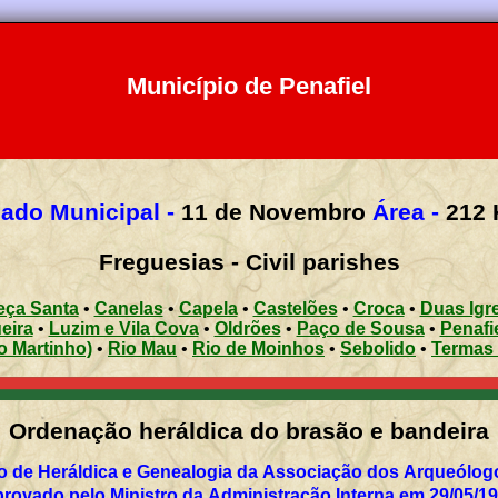
Município de Penafiel
iado Municipal -
11 de Novembro
Área -
212
Freguesias - Civil parishes
ça Santa
•
Canelas
•
Capela
•
Castelões
•
Croca
•
Duas Igr
eira
•
Luzim e Vila Cova
•
Oldrões
•
Paço de Sousa
•
Penafi
o Martinho)
•
Rio Mau
•
Rio de Moinhos
•
Sebolido
•
Termas 
Ordenação heráldica do brasão e bandeira
 de Heráldica e Genealogia da Associação dos Arqueólog
rovado pelo Ministro da Administração Interna em 29/05/1