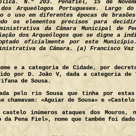
blica. N.º 203. Penafiel, 15 de Nove
 dos Arqueólogos Portugueses. Largo d
to o uso em diferentes épocas de brasões
ndo os elementos precisos para decidi
ministrativa da Câmara Municipal de Pe
iação dos Arqueólogos que se digne a ind
optado oficialmente por este Município
inistrativa da Câmara. (a) Francisco Vaz
nome e a categoria de Cidade, por decret
sido por D. João V, dada a categoria de 
rifana de Sousa.
ada pelo rio Sousa que tinha por estas
se chamavam: «Aguiar de Sousa» e «Castelo
 castelo inúmeros ataques dos Mouros, 
o da Pena Fiel», nome que também foi dado