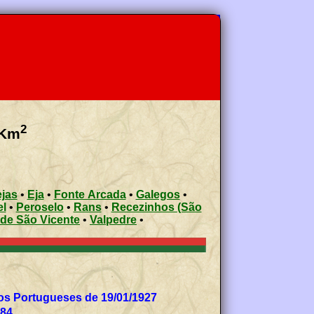
2
Km
ejas
•
Eja
•
Fonte Arcada
•
Galegos
•
el
•
Peroselo
•
Rans
•
Recezinhos (São
de São Vicente
•
Valpedre
•
os Portugueses de 19/01/1927
984