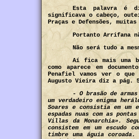
Esta palavra é d
significava o cabeço, oute
Praças e Defensões, muitas
Portanto Arrifana n
Não será tudo a mes
Aí fica mais uma b
como aparece em document
Penafiel vamos ver o que
Augusto Vieira diz a pág. 
- O brasão de armas com que Penafiel 
um verdadeiro enigma heráldico. Segundo alguns, o primitivo brasão foi-lhe d
Soares e consistia em um escudo coroado e dentro uma águia negra, também coroada, entre duas
espadas nuas com as pontas para c
Villas da Monarchia». Segundo outros – esp
consistem em um escudo com uma cruz da ordem de Cristo, 
timbre uma águia coroada. Uma terceira opinião aparece, sendo esta a que se vê