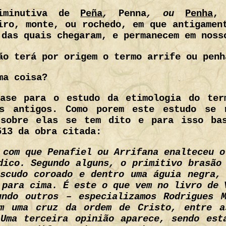
iminutiva de
Peña
,
Penna
, ou
Penha
, 
iro, monte, ou rochedo, em que antigamen
 das quais chegaram, e permanecem em noss
ão terá por origem o termo arrife ou penh
ma coisa?
ase para o estudo da etimologia do ter
os antigos. Como porem este estudo se 
 sobre elas se tem dito e para isso bas
513 da obra citada:
ou Arrifana enalteceu o seu estandarte Municipal é também
ado por D. Frayão
ima. É este o que vem no livro de Vilhena Barbosa, 
ecializamos Rodrigues Mendes da Silva – as armas
entre as duas espadas, e têm por
 seguida pelo