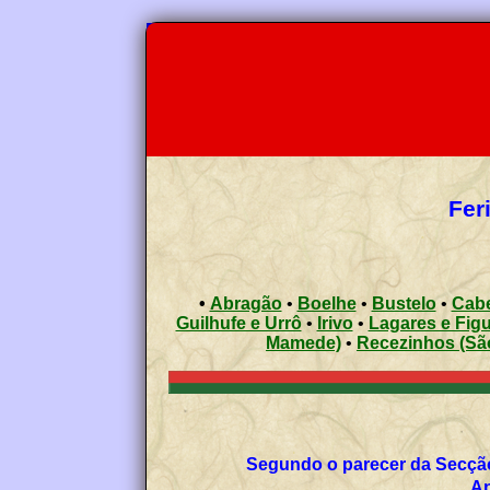
Fer
•
Abragão
•
Boelhe
•
Bustelo
•
Cabe
Guilhufe e Urrô
•
Irivo
•
Lagares e Figu
Mamede)
•
Recezinhos (Sã
Segundo o parecer da Secção
Ap