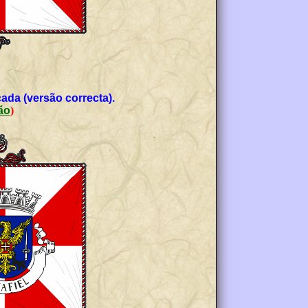
ada (versão correcta).
ção
)