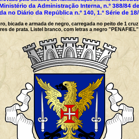
Ministério da Administração Interna, n.º 388/84 d
da no Diário da República n.º 140, 1.ª Série de 18
uro, bicada e armada de negro, carregada no peito de 1 cru
res de prata. Listel branco, com letras a negro "PENAFIEL"