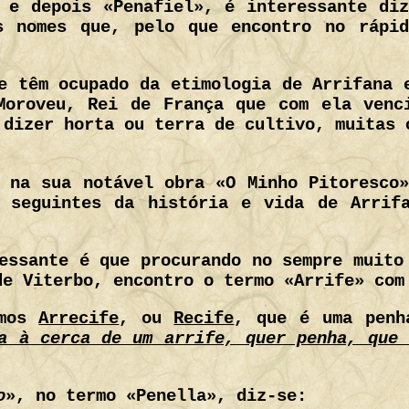
 e depois «Penafiel», é interessante di
s nomes que, pelo que encontro no rápi
e têm ocupado da etimologia de Arrifana 
Moroveu, Rei de França que com ela venc
 dizer horta ou terra de cultivo, muitas 
 na sua notável obra «O Minho Pitoresco
 seguintes da história e vida de Arrif
essante é que procurando no sempre muito
de Viterbo, encontro o termo «Arrife» com
amos
Arrecife
, ou
Recife
, que é uma penh
a à cerca de um arrife, quer penha, que
o
», no termo «Penella», diz-se: