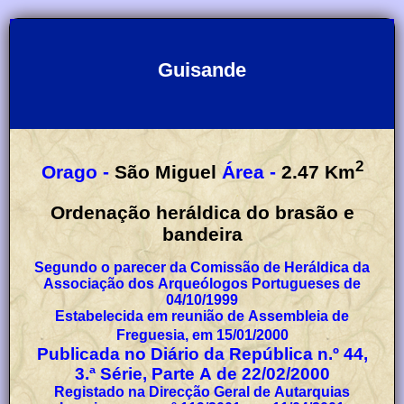
Guisande
2
Orago -
São Miguel
Área -
2.47
Km
Ordenação heráldica do brasão e
bandeira
Segundo o parecer da Comissão de Heráldica da
Associação dos Arqueólogos Portugueses de
04/10/1999
Estabelecida em reunião de Assembleia de
Freguesia, em 15/01/2000
Publicada no Diário da República n.º 44,
3.ª Série, Parte A de 22/02/2000
Registado na Direcção Geral de Autarquias