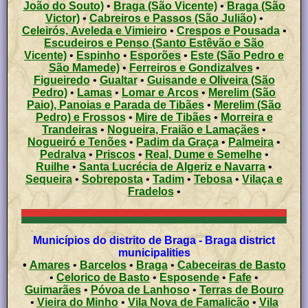
João do Souto)
•
Braga (São Vicente)
•
Braga (São
Victor)
•
Cabreiros e Passos (São Julião)
•
Celeirós, Aveleda e Vimieiro
•
Crespos e Pousada
•
Escudeiros e Penso (Santo Estêvão e São
Vicente)
•
Espinho
•
Esporões
•
Este (São Pedro e
São Mamede)
•
Ferreiros e Gondizalves
•
Figueiredo
•
Gualtar
•
Guisande e Oliveira (São
Pedro)
•
Lamas
•
Lomar e Arcos
•
Merelim (São
Paio), Panoias e Parada de Tibães
•
Merelim (São
Pedro) e Frossos
•
Mire de Tibães
•
Morreira e
Trandeiras
•
Nogueira, Fraião e Lamaçães
•
Nogueiró e Tenões
•
Padim da Graça
•
Palmeira
•
Pedralva
•
Priscos
•
Real, Dume e Semelhe
•
Ruilhe
•
Santa Lucrécia de Algeriz e Navarra
•
Sequeira
•
Sobreposta
•
Tadim
•
Tebosa
•
Vilaça e
Fradelos
•
Municípios do distrito de Braga - Braga district
municipalities
•
Amares
•
Barcelos
•
Braga
•
Cabeceiras de Basto
•
Celorico de Basto
•
Esposende
•
Fafe
•
Guimarães
•
Póvoa de Lanhoso
•
Terras de Bouro
•
Vieira do Minho
•
Vila Nova de Famalicão
•
Vila