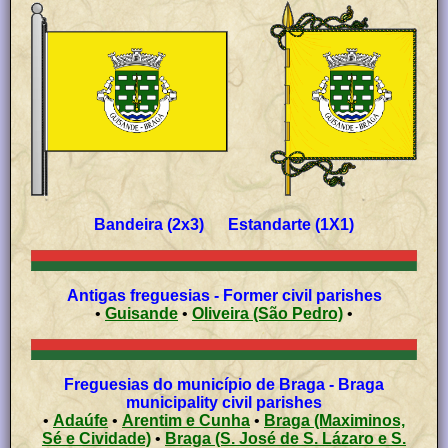
Bandeira (2x3) Estandarte (1X1)
Antigas freguesias - Former civil parishes
•
Guisande
•
Oliveira (São Pedro)
•
Freguesias do município de Braga - Braga
municipality civil parishes
•
Adaúfe
•
Arentim e Cunha
•
Braga (Maximinos,
Sé e Cividade)
•
Braga (S. José de S. Lázaro e S.