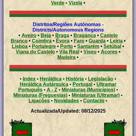
Verde
•
Vizela
•
Distritos/Regiões Autónomas -
Districts/Autonomous Regions
•
Aveiro
•
Beja
•
Braga
•
Bragança
•
Castelo
Branco
•
Coimbra
•
Évora
•
Faro
•
Guarda
•
Leiria
•
Lisboa
•
Portalegre
•
Porto
•
Santarém
•
Setúbal
•
Viana do Castelo
•
Vila Real
•
Viseu
•
Açores
•
Madeira
•
•
Index
•
Heráldica
•
História
•
Legislação
•
Heráldica Autárquica
•
Portugal
•
Ultramar
Português
•
A - Z
•
Miniaturas (Municípios)
•
Miniaturas (Freguesias)
•
Miniaturas (Ultramar)
•
Ligações
•
Novidades
•
Contacto
•
Actualizada/Updated: 08/12/2025