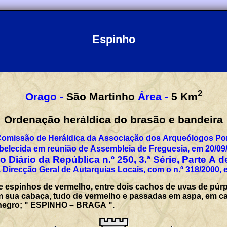
Espinho
2
Orago -
São Martinho
Área -
5
Km
Ordenação heráldica do brasão e bandeira
Comissão de Heráldica da Associação dos Arqueólogos Por
belecida em reunião de Assembleia de Freguesia, em 20/09
 Diário da República n.º 250, 3.ª Série, Parte A 
 Direcção Geral de Autarquias Locais, com o n.º 318/2000, 
 espinhos de vermelho, entre dois cachos de uvas de púrp
 sua cabaça, tudo de vermelho e passadas em aspa, em ca
a negro; " ESPINHO – BRAGA ".