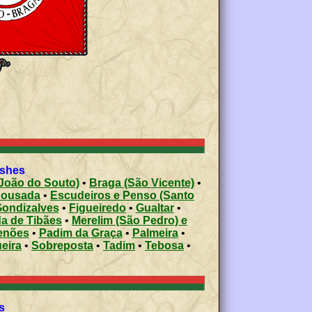
ishes
 João do Souto)
•
Braga (São Vicente)
•
Pousada
•
Escudeiros e Penso (Santo
Gondizalves
•
Figueiredo
•
Gualtar
•
da de Tibães
•
Merelim (São Pedro) e
enões
•
Padim da Graça
•
Palmeira
•
eira
•
Sobreposta
•
Tadim
•
Tebosa
•
s