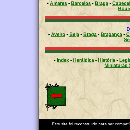
•
Amares
•
Barcelos
•
Braga
•
Cabecei
Bour
•
Aveiro
•
Beja
•
Braga
•
Bragança
•
C
Se
•
Index
•
Heráldica
•
História
•
Legi
Miniaturas 
Este site foi reconstruido para ser compat