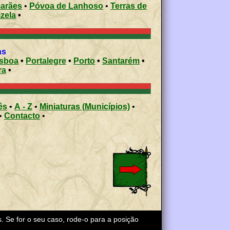
arães
•
Póvoa de Lanhoso
•
Terras de
izela
•
ons
isboa
•
Portalegre
•
Porto
•
Santarém
•
ra
•
ês
•
A - Z
•
Miniaturas (Municípios)
•
•
Contacto
•
s. Se for o seu caso, rode-o para a posição