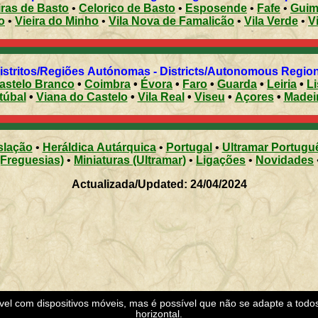
ras de Basto
•
Celorico de Basto
•
Esposende
•
Fafe
•
Guim
o
•
Vieira do Minho
•
Vila Nova de Famalicão
•
Vila Verde
•
V
Distritos/Regiões Autónomas - Districts/Autonomous Regi
astelo Branco
•
Coimbra
•
Évora
•
Faro
•
Guarda
•
Leiria
•
L
túbal
•
Viana do Castelo
•
Vila Real
•
Viseu
•
Açores
•
Madei
slação
•
Heráldica Autárquica
•
Portugal
•
Ultramar Portugu
(Freguesias)
•
Miniaturas (Ultramar)
•
Ligações
•
Novidades
Actualizada/Updated: 24/04/2024
ível com dispositivos móveis, mas é possível que não se adapte a todo
horizontal.