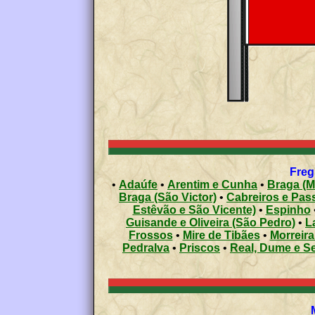
Freg
•
Adaúfe
•
Arentim e Cunha
•
Braga (M
Braga (São Victor)
•
Cabreiros e Pass
Estêvão e São Vicente)
•
Espinho
Guisande e Oliveira (São Pedro)
•
L
Frossos
•
Mire de Tibães
•
Morreira
Pedralva
•
Priscos
•
Real, Dume e S