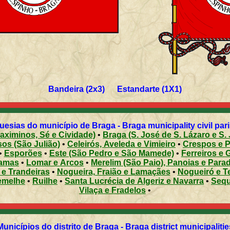
Bandeira (2x3) Estandarte (1X1)
uesias do município de Braga - Braga municipality civil par
aximinos, Sé e Cividade)
•
Braga (S. José de S. Lázaro e S.
os (São Julião)
•
Celeirós, Aveleda e Vimieiro
•
Crespos e 
•
Esporões
•
Este (São Pedro e São Mamede)
•
Ferreiros e 
amas
•
Lomar e Arcos
•
Merelim (São Paio), Panoias e Para
 e Trandeiras
•
Nogueira, Fraião e Lamaçães
•
Nogueiró e T
emelhe
•
Ruilhe
•
Santa Lucrécia de Algeriz e Navarra
•
Sequ
Vilaça e Fradelos
•
Municípios do distrito de Braga - Braga district municipalitie