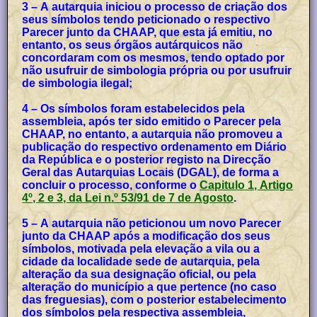
3 – A autarquia iniciou o processo de criação dos
seus símbolos tendo peticionado o respectivo
Parecer junto da CHAAP, que esta já emitiu, no
entanto, os seus órgãos autárquicos não
concordaram com os mesmos, tendo optado por
não usufruir de simbologia própria ou por usufruir
de simbologia ilegal;
4 – Os símbolos foram estabelecidos pela
assembleia, após ter sido emitido o Parecer pela
CHAAP, no entanto, a autarquia não promoveu a
publicação do respectivo ordenamento em Diário
da República e o posterior registo na Direcção
Geral das Autarquias Locais (DGAL), de forma a
concluir o processo, conforme o
Capitulo 1, Artigo
4º, 2 e 3, da Lei n.º 53/91 de 7 de Agosto
.
5 – A autarquia não peticionou um novo Parecer
junto da CHAAP após a modificação dos seus
símbolos, motivada pela elevação a vila ou a
cidade da localidade sede de autarquia, pela
alteração da sua designação oficial, ou pela
alteração do município a que pertence (no caso
das freguesias), com o posterior estabelecimento
dos símbolos pela respectiva assembleia,