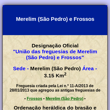
Merelim (São Pedro) e Frossos
Designação Oficial
"União das freguesias de Merelim
(São Pedro) e Frossos"
Sede -
Merelim (São Pedro)
Área -
2
3.15
Km
Freguesia criada pela Lei n.º 11-A/2013 de
28/01/2013 que agregou as antigas freguesias de
•
Frossos
•
Merelim (São Pedro)
•
Ordenação heráldica do brasão e