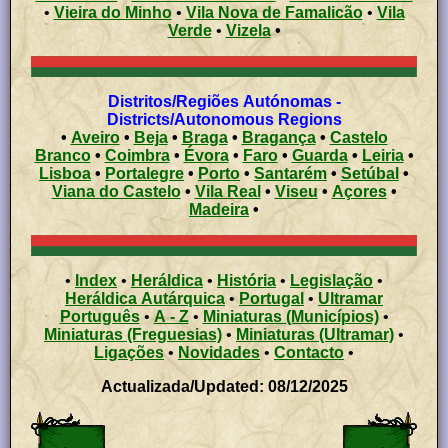
•
Vieira do Minho
•
Vila Nova de Famalicão
•
Vila
Verde
•
Vizela
•
Distritos/Regiões Autónomas -
Districts/Autonomous Regions
•
Aveiro
•
Beja
•
Braga
•
Bragança
•
Castelo
Branco
•
Coimbra
•
Évora
•
Faro
•
Guarda
•
Leiria
•
Lisboa
•
Portalegre
•
Porto
•
Santarém
•
Setúbal
•
Viana do Castelo
•
Vila Real
•
Viseu
•
Açores
•
Madeira
•
•
Index
•
Heráldica
•
História
•
Legislação
•
Heráldica Autárquica
•
Portugal
•
Ultramar
Português
•
A - Z
•
Miniaturas (Municípios)
•
Miniaturas (Freguesias)
•
Miniaturas (Ultramar)
•
Ligações
•
Novidades
•
Contacto
•
Actualizada/Updated: 08/12/2025