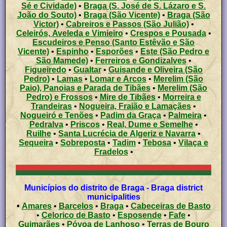
Sé e Cividade)
•
Braga (S. José de S. Lázaro e S.
João do Souto)
•
Braga (São Vicente)
•
Braga (São
Victor)
•
Cabreiros e Passos (São Julião)
•
Celeirós, Aveleda e Vimieiro
•
Crespos e Pousada
•
Escudeiros e Penso (Santo Estêvão e São
Vicente)
•
Espinho
•
Esporões
•
Este (São Pedro e
São Mamede)
•
Ferreiros e Gondizalves
•
Figueiredo
•
Gualtar
•
Guisande e Oliveira (São
Pedro)
•
Lamas
•
Lomar e Arcos
•
Merelim (São
Paio), Panoias e Parada de Tibães
•
Merelim (São
Pedro) e Frossos
•
Mire de Tibães
•
Morreira e
Trandeiras
•
Nogueira, Fraião e Lamaçães
•
Nogueiró e Tenões
•
Padim da Graça
•
Palmeira
•
Pedralva
•
Priscos
•
Real, Dume e Semelhe
•
Ruilhe
•
Santa Lucrécia de Algeriz e Navarra
•
Sequeira
•
Sobreposta
•
Tadim
•
Tebosa
•
Vilaça e
Fradelos
•
Municípios do distrito de Braga - Braga district
municipalities
•
Amares
•
Barcelos
•
Braga
•
Cabeceiras de Basto
•
Celorico de Basto
•
Esposende
•
Fafe
•
Guimarães
•
Póvoa de Lanhoso
•
Terras de Bouro