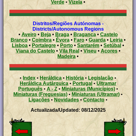
Verde
•
Vizela
•
Distritos/Regiões Autónomas -
Districts/Autonomous Regions
•
Aveiro
•
Beja
•
Braga
•
Bragança
•
Castelo
Branco
•
Coimbra
•
Évora
•
Faro
•
Guarda
•
Leiria
•
Lisboa
•
Portalegre
•
Porto
•
Santarém
•
Setúbal
•
Viana do Castelo
•
Vila Real
•
Viseu
•
Açores
•
Madeira
•
•
Index
•
Heráldica
•
História
•
Legislação
•
Heráldica Autárquica
•
Portugal
•
Ultramar
Português
•
A - Z
•
Miniaturas (Municípios)
•
Miniaturas (Freguesias)
•
Miniaturas (Ultramar)
•
Ligações
•
Novidades
•
Contacto
•
Actualizada/Updated: 08/12/2025