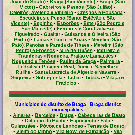
João do Souto)
•
Braga (São Vicente)
•
Braga (São
Victor)
•
Cabreiros e Passos (São Julião)
•
Celeirós, Aveleda e Vimieiro
•
Crespos e Pousada
•
Escudeiros e Penso (Santo Estêvão e São
Vicente)
•
Espinho
•
Esporões
•
Este (São Pedro e
São Mamede)
•
Ferreiros e Gondizalves
•
Figueiredo
•
Gualtar
•
Guisande e Oliveira (São
Pedro)
•
Lamas
•
Lomar e Arcos
•
Merelim (São
Paio), Panoias e Parada de Tibães
•
Merelim (São
Pedro) e Frossos
•
Mire de Tibães
•
Morreira e
Trandeiras
•
Nogueira, Fraião e Lamaçães
•
Nogueiró e Tenões
•
Padim da Graça
•
Palmeira
•
Pedralva
•
Priscos
•
Real, Dume e Semelhe
•
Ruilhe
•
Santa Lucrécia de Algeriz e Navarra
•
Sequeira
•
Sobreposta
•
Tadim
•
Tebosa
•
Vilaça e
Fradelos
•
Municípios do distrito de Braga - Braga district
municipalities
•
Amares
•
Barcelos
•
Braga
•
Cabeceiras de Basto
•
Celorico de Basto
•
Esposende
•
Fafe
•
Guimarães
•
Póvoa de Lanhoso
•
Terras de Bouro
•
Vieira do Minho
•
Vila Nova de Famalicão
•
Vila