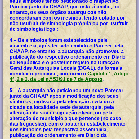
seus símbolos tendo peticionado o respectivo
Parecer junto da CHAAP, que esta já emitiu, no
entanto, os seus órgãos autárquicos não
concordaram com os mesmos, tendo optado por
não usufruir de simbologia própria ou por usufruir
de simbologia ilegal;
4 – Os símbolos foram estabelecidos pela
assembleia, após ter sido emitido o Parecer pela
CHAAP, no entanto, a autarquia não promoveu a
publicação do respectivo ordenamento em Diário
da República e o posterior registo na Direcção
Geral das Autarquias Locais (DGAL), de forma a
concluir o processo, conforme o
Capitulo 1, Artigo
4º, 2 e 3, da Lei n.º 53/91 de 7 de Agosto
.
5 – A autarquia não peticionou um novo Parecer
junto da CHAAP após a modificação dos seus
símbolos, motivada pela elevação a vila ou a
cidade da localidade sede de autarquia, pela
alteração da sua designação oficial, ou pela
alteração do município a que pertence (no caso
das freguesias), com o posterior estabelecimento
dos símbolos pela respectiva assembleia,
publicação do ordenamento em Diário da