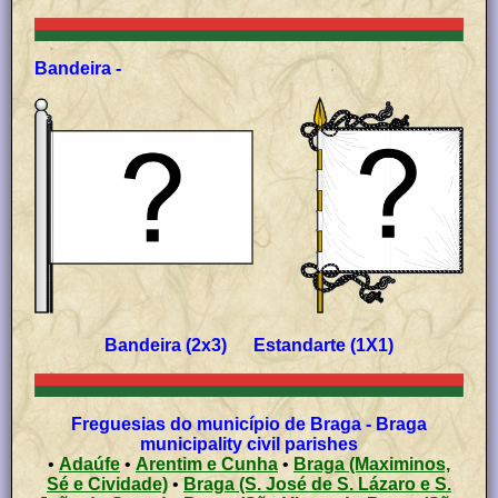
Bandeira -
Bandeira (2x3) Estandarte (1X1)
Freguesias do município de Braga - Braga
municipality civil parishes
•
Adaúfe
•
Arentim e Cunha
•
Braga (Maximinos,
Sé e Cividade)
•
Braga (S. José de S. Lázaro e S.