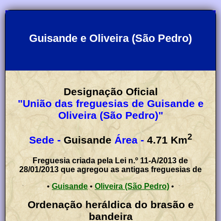
Guisande e Oliveira (São Pedro)
Designação Oficial
"União das freguesias de Guisande e
Oliveira (São Pedro)"
2
Sede -
Guisande
Área -
4.71
Km
Freguesia criada pela Lei n.º 11-A/2013 de
28/01/2013 que agregou as antigas freguesias de
•
Guisande
•
Oliveira (São Pedro)
•
Ordenação heráldica do brasão e
bandeira