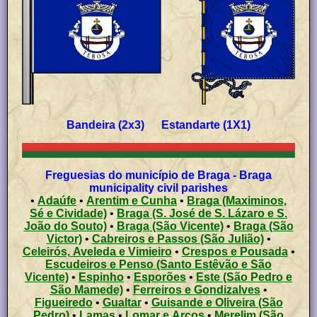
Bandeira (2x3) Estandarte (1X1)
Freguesias do município de Braga - Braga
municipality civil parishes
•
Adaúfe
•
Arentim e Cunha
•
Braga (Maximinos,
Sé e Cividade)
•
Braga (S. José de S. Lázaro e S.
João do Souto)
•
Braga (São Vicente)
•
Braga (São
Victor)
•
Cabreiros e Passos (São Julião)
•
Celeirós, Aveleda e Vimieiro
•
Crespos e Pousada
•
Escudeiros e Penso (Santo Estêvão e São
Vicente)
•
Espinho
•
Esporões
•
Este (São Pedro e
São Mamede)
•
Ferreiros e Gondizalves
•
Figueiredo
•
Gualtar
•
Guisande e Oliveira (São
Pedro)
•
Lamas
•
Lomar e Arcos
•
Merelim (São