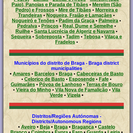
Paio), Panoias e Parada de Tibães
•
Merelim (São
Pedro) e Frossos
•
Mire de Tibães
•
Morreira e
Trandeiras
•
Nogueira, Fraião e Lamaçães
•
Nogueiró e Tenões
•
Padim da Graça
•
Palmeira
•
Pedralva
•
Priscos
•
Real, Dume e Semelhe
•
Ruilhe
•
Santa Lucrécia de Algeriz e Navarra
•
Sequeira
•
Sobreposta
•
Tadim
•
Tebosa
•
Vilaça e
Fradelos
•
Municípios do distrito de Braga - Braga district
municipalities
•
Amares
•
Barcelos
•
Braga
•
Cabeceiras de Basto
•
Celorico de Basto
•
Esposende
•
Fafe
•
Guimarães
•
Póvoa de Lanhoso
•
Terras de Bouro
•
Vieira do Minho
•
Vila Nova de Famalicão
•
Vila
Verde
•
Vizela
•
Distritos/Regiões Autónomas -
Districts/Autonomous Regions
•
Aveiro
•
Beja
•
Braga
•
Bragança
•
Castelo
Branco
•
Coimbra
•
Évora
•
Faro
•
Guarda
•
Leiria
•