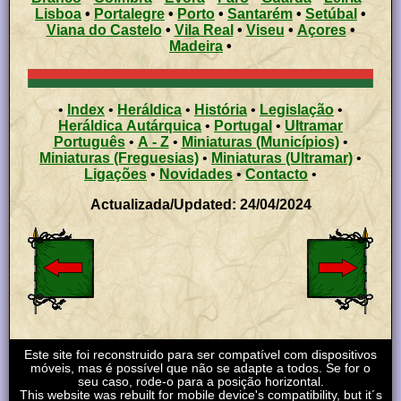
Lisboa
•
Portalegre
•
Porto
•
Santarém
•
Setúbal
•
Viana do Castelo
•
Vila Real
•
Viseu
•
Açores
•
Madeira
•
•
Index
•
Heráldica
•
História
•
Legislação
•
Heráldica Autárquica
•
Portugal
•
Ultramar
Português
•
A - Z
•
Miniaturas (Municípios)
•
Miniaturas (Freguesias)
•
Miniaturas (Ultramar)
•
Ligações
•
Novidades
•
Contacto
•
Actualizada/Updated: 24/04/2024
Este site foi reconstruido para ser compatível com dispositivos
móveis, mas é possível que não se adapte a todos. Se for o
seu caso, rode-o para a posição horizontal.
This website was rebuilt for mobile device's compatibility, but it´s