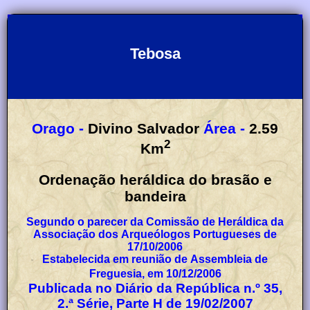
Tebosa
Orago -
Divino Salvador
Área -
2.59
2
Km
Ordenação heráldica do brasão e
bandeira
Segundo o parecer da Comissão de Heráldica da
Associação dos Arqueólogos Portugueses de
17/10/2006
Estabelecida em reunião de Assembleia de
Freguesia, em 10/12/2006
Publicada no Diário da República n.º 35,
2.ª Série, Parte H de 19/02/2007