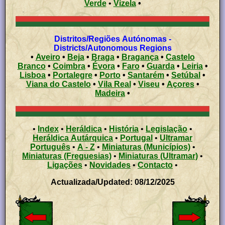
Verde
•
Vizela
•
Distritos/Regiões Autónomas -
Districts/Autonomous Regions
•
Aveiro
•
Beja
•
Braga
•
Bragança
•
Castelo
Branco
•
Coimbra
•
Évora
•
Faro
•
Guarda
•
Leiria
•
Lisboa
•
Portalegre
•
Porto
•
Santarém
•
Setúbal
•
Viana do Castelo
•
Vila Real
•
Viseu
•
Açores
•
Madeira
•
•
Index
•
Heráldica
•
História
•
Legislação
•
Heráldica Autárquica
•
Portugal
•
Ultramar
Português
•
A - Z
•
Miniaturas (Municípios)
•
Miniaturas (Freguesias)
•
Miniaturas (Ultramar)
•
Ligações
•
Novidades
•
Contacto
•
Actualizada/Updated: 08/12/2025