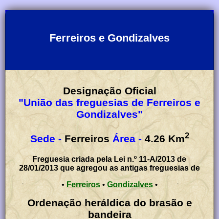
Ferreiros e Gondizalves
Designação Oficial
"União das freguesias de Ferreiros e
Gondizalves"
2
Sede -
Ferreiros
Área -
4.26
Km
Freguesia criada pela Lei n.º 11-A/2013 de
28/01/2013 que agregou as antigas freguesias de
•
Ferreiros
•
Gondizalves
•
Ordenação heráldica do brasão e
bandeira