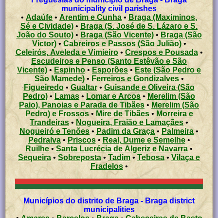
municipality civil parishes
•
Adaúfe
•
Arentim e Cunha
•
Braga (Maximinos,
Sé e Cividade)
•
Braga (S. José de S. Lázaro e S.
João do Souto)
•
Braga (São Vicente)
•
Braga (São
Victor)
•
Cabreiros e Passos (São Julião)
•
Celeirós, Aveleda e Vimieiro
•
Crespos e Pousada
•
Escudeiros e Penso (Santo Estêvão e São
Vicente)
•
Espinho
•
Esporões
•
Este (São Pedro e
São Mamede)
•
Ferreiros e Gondizalves
•
Figueiredo
•
Gualtar
•
Guisande e Oliveira (São
Pedro)
•
Lamas
•
Lomar e Arcos
•
Merelim (São
Paio), Panoias e Parada de Tibães
•
Merelim (São
Pedro) e Frossos
•
Mire de Tibães
•
Morreira e
Trandeiras
•
Nogueira, Fraião e Lamaçães
•
Nogueiró e Tenões
•
Padim da Graça
•
Palmeira
•
Pedralva
•
Priscos
•
Real, Dume e Semelhe
•
Ruilhe
•
Santa Lucrécia de Algeriz e Navarra
•
Sequeira
•
Sobreposta
•
Tadim
•
Tebosa
•
Vilaça e
Fradelos
•
Municípios do distrito de Braga - Braga district
municipalities