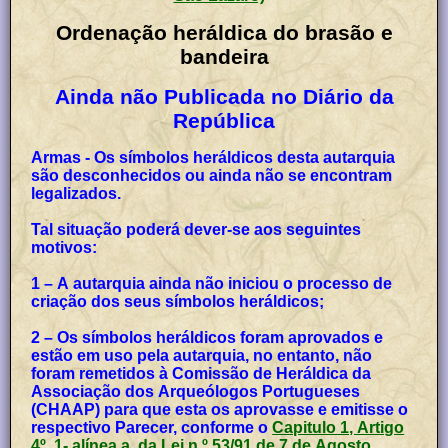
Ordenação heráldica do brasão e
bandeira
Ainda não Publicada no Diário da
República
Armas - Os símbolos heráldicos desta autarquia
são desconhecidos ou ainda não se encontram
legalizados.
Tal situação poderá dever-se aos seguintes
motivos:
1 – A autarquia ainda não iniciou o processo de
criação dos seus símbolos heráldicos;
2 – Os símbolos heráldicos foram aprovados e
estão em uso pela autarquia, no entanto, não
foram remetidos à Comissão de Heráldica da
Associação dos Arqueólogos Portugueses
(CHAAP) para que esta os aprovasse e emitisse o
respectivo Parecer, conforme o
Capitulo 1, Artigo
4º, 1- alínea a, da Lei n.º 53/91 de 7 de Agosto
,