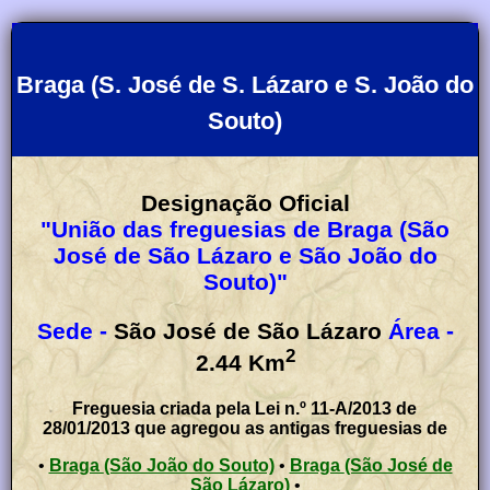
Braga (S. José de S. Lázaro e S. João do
Souto)
Designação Oficial
"União das freguesias de Braga (São
José de São Lázaro e São João do
Souto)"
Sede -
São José de São Lázaro
Área -
2
2.44
Km
Freguesia criada pela Lei n.º 11-A/2013 de
28/01/2013 que agregou as antigas freguesias de
•
Braga (São João do Souto)
•
Braga (São José de
São Lázaro)
•