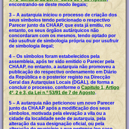
encontrando-se deste modo ilegais;
3 – A autarquia iniciou o processo de criação dos
seus símbolos tendo peticionado o respectivo
Parecer junto da CHAAP, que esta já emitiu, no
entanto, os seus órgãos autárquicos não
concordaram com os mesmos, tendo optado por
não usufruir de simbologia própria ou por usufruir
de simbologia ilegal;
4 – Os símbolos foram estabelecidos pela
assembleia, após ter sido emitido o Parecer pela
CHAAP, no entanto, a autarquia não promoveu a
publicação do respectivo ordenamento em Diário
da República e o posterior registo na Direcção
Geral das Autarquias Locais (DGAL), de forma a
concluir o processo, conforme o
Capitulo 1, Artigo
4º, 2 e 3, da Lei n.º 53/91 de 7 de Agosto
.
5 – A autarquia não peticionou um novo Parecer
junto da CHAAP após a modificação dos seus
símbolos, motivada pela elevação a vila ou a
cidade da localidade sede de autarquia, pela
alteração da sua designação oficial, ou pela
alteração do município a que pertence (no caso