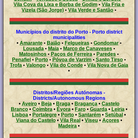
Vila Cova da Lixa e Borba de Godim
•
Vila Fria e
Vizela (São Jorge)
•
Vila Verde e Santão
•
Municípios do distrito do Porto - Porto district
municipalities
•
Amarante
•
Baião
•
Felgueiras
•
Gondomar
•
Lousada
•
Maia
•
Marco de Canaveses
•
Matosinhos
•
Paços de Ferreira
•
Paredes
•
Penafiel
•
Porto
•
Póvoa de Varzim
•
Santo Tirso
•
Trofa
•
Valongo
•
Vila do Conde
•
Vila Nova de Gaia
•
Distritos/Regiões Autónomas -
Districts/Autonomous Regions
•
Aveiro
•
Beja
•
Braga
•
Bragança
•
Castelo
Branco
•
Coimbra
•
Évora
•
Faro
•
Guarda
•
Leiria
•
Lisboa
•
Portalegre
•
Porto
•
Santarém
•
Setúbal
•
Viana do Castelo
•
Vila Real
•
Viseu
•
Açores
•
Madeira
•