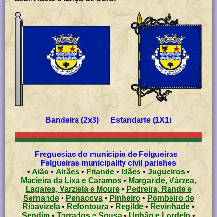
Bandeira (2x3) Estandarte (1X1)
Freguesias do município de Felgueiras -
Felgueiras municipality civil parishes
•
Aião
•
Airães
•
Friande
•
Idães
•
Jugueiros
•
Macieira da Lixa e Caramos
•
Margaride, Várzea,
Lagares, Varziela e Moure
•
Pedreira, Rande e
Sernande
•
Penacova
•
Pinheiro
•
Pombeiro de
Ribavizela
•
Refontoura
•
Regilde
•
Revinhade
•
Sendim
•
Torrados e Sousa
•
Unhão e Lordelo
•