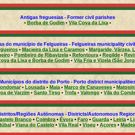
Antigas freguesias - Former civil parishes
•
Borba de Godim
•
Vila Cova da Lixa
•
s do município de Felgueiras - Felgueiras municipality civi
gueiros
•
Macieira da Lixa e Caramos
•
Margaride, Várzea, 
heiro
•
Pombeiro de Ribavizela
•
Refontoura
•
Regilde
•
Revi
Cova da Lixa e Borba de Godim
•
Vila Fria e Vizela (São Jorg
Municípios do distrito do Porto - Porto district municipalitie
ondomar
•
Lousada
•
Maia
•
Marco de Canaveses
•
Matosi
Póvoa de Varzim
•
Santo Tirso
•
Trofa
•
Valongo
•
Vila do Cond
Distritos/Regiões Autónomas - Districts/Autonomous Regi
astelo Branco
•
Coimbra
•
Évora
•
Faro
•
Guarda
•
Leiria
•
L
túbal
•
Viana do Castelo
•
Vila Real
•
Viseu
•
Açores
•
Madei