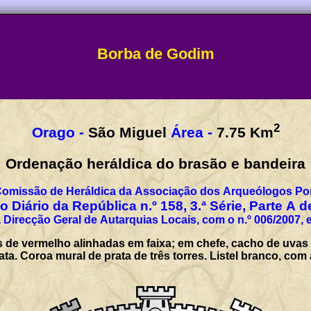
Borba de Godim
2
Orago -
São Miguel
Área -
7.75
Km
Ordenação heráldica do brasão e bandeira
Comissão de Heráldica da Associação dos Arqueólogos Por
 Diário da República n.º 158, 3.ª Série, Parte A 
 Direcção Geral de Autarquias Locais, com o n.º 006/2007, 
s de vermelho alinhadas em faixa; em chefe, cacho de uvas
ata. Coroa mural de prata de três torres. Listel branco, c