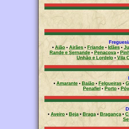
Freguesia
•
Aião
•
Airães
•
Friande
•
Idães
•
Ju
Rande e Sernande
•
Penacova
•
Pin
Unhão e Lordelo
•
Vila 
•
Amarante
•
Baião
•
Felgueiras
•
G
Penafiel
•
Porto
•
•
Aveiro
•
Beja
•
Braga
•
Bragança
•
C
Se