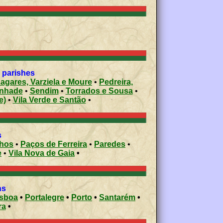
l parishes
Lagares, Varziela e Moure
•
Pedreira,
nhade
•
Sendim
•
Torrados e Sousa
•
e)
•
Vila Verde e Santão
•
s
nhos
•
Paços de Ferreira
•
Paredes
•
e
•
Vila Nova de Gaia
•
ons
isboa
•
Portalegre
•
Porto
•
Santarém
•
ra
•