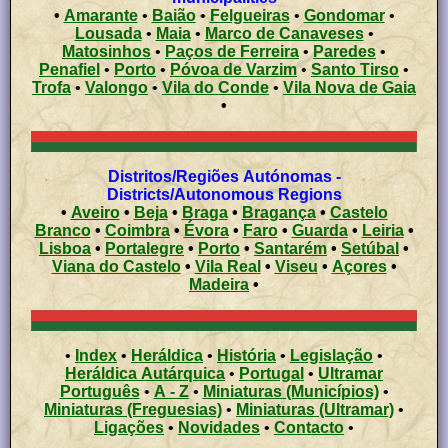
•
Amarante
•
Baião
•
Felgueiras
•
Gondomar
•
Lousada
•
Maia
•
Marco de Canaveses
•
Matosinhos
•
Paços de Ferreira
•
Paredes
•
Penafiel
•
Porto
•
Póvoa de Varzim
•
Santo Tirso
•
Trofa
•
Valongo
•
Vila do Conde
•
Vila Nova de Gaia
•
Distritos/Regiões Autónomas -
Districts/Autonomous Regions
•
Aveiro
•
Beja
•
Braga
•
Bragança
•
Castelo
Branco
•
Coimbra
•
Évora
•
Faro
•
Guarda
•
Leiria
•
Lisboa
•
Portalegre
•
Porto
•
Santarém
•
Setúbal
•
Viana do Castelo
•
Vila Real
•
Viseu
•
Açores
•
Madeira
•
•
Index
•
Heráldica
•
História
•
Legislação
•
Heráldica Autárquica
•
Portugal
•
Ultramar
Português
•
A - Z
•
Miniaturas (Municípios)
•
Miniaturas (Freguesias)
•
Miniaturas (Ultramar)
•
Ligações
•
Novidades
•
Contacto
•