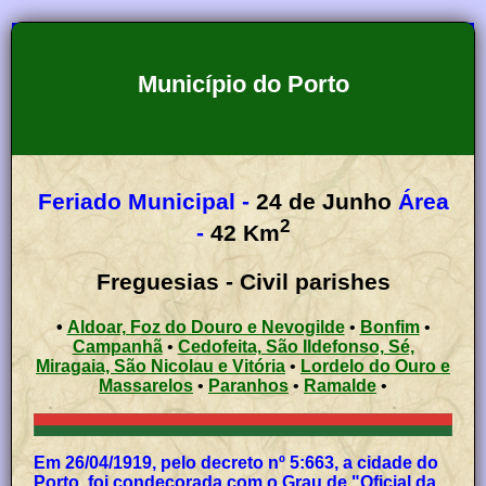
Município do Porto
Feriado Municipal -
24 de Junho
Área
2
-
42
Km
Freguesias - Civil parishes
•
Aldoar, Foz do Douro e Nevogilde
•
Bonfim
•
Campanhã
•
Cedofeita, São Ildefonso, Sé,
Miragaia, São Nicolau e Vitória
•
Lordelo do Ouro e
Massarelos
•
Paranhos
•
Ramalde
•
Em 26/04/1919, pelo decreto nº 5:663, a cidade do
Porto, foi condecorada com o Grau de "Oficial da