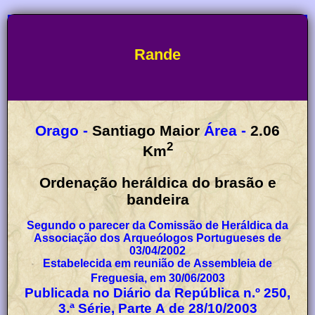
Rande
Orago -
Santiago Maior
Área -
2.06
2
Km
Ordenação heráldica do brasão e
bandeira
Segundo o parecer da Comissão de Heráldica da
Associação dos Arqueólogos Portugueses de
03/04/2002
Estabelecida em reunião de Assembleia de
Freguesia, em 30/06/2003
Publicada no Diário da República n.º 250,
3.ª Série, Parte A de 28/10/2003