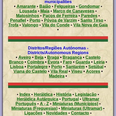
municipalities
•
Amarante
•
Baião
•
Felgueiras
•
Gondomar
•
Lousada
•
Maia
•
Marco de Canaveses
•
Matosinhos
•
Paços de Ferreira
•
Paredes
•
Penafiel
•
Porto
•
Póvoa de Varzim
•
Santo Tirso
•
Trofa
•
Valongo
•
Vila do Conde
•
Vila Nova de Gaia
•
Distritos/Regiões Autónomas -
Districts/Autonomous Regions
•
Aveiro
•
Beja
•
Braga
•
Bragança
•
Castelo
Branco
•
Coimbra
•
Évora
•
Faro
•
Guarda
•
Leiria
•
Lisboa
•
Portalegre
•
Porto
•
Santarém
•
Setúbal
•
Viana do Castelo
•
Vila Real
•
Viseu
•
Açores
•
Madeira
•
•
Index
•
Heráldica
•
História
•
Legislação
•
Heráldica Autárquica
•
Portugal
•
Ultramar
Português
•
A - Z
•
Miniaturas (Municípios)
•
Miniaturas (Freguesias)
•
Miniaturas (Ultramar)
•
Ligações
•
Novidades
•
Contacto
•