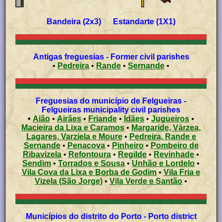
Bandeira (2x3) Estandarte (1X1)
Antigas freguesias - Former civil parishes
•
Pedreira
•
Rande
•
Sernande
•
Freguesias do município de Felgueiras -
Felgueiras municipality civil parishes
•
Aião
•
Airães
•
Friande
•
Idães
•
Jugueiros
•
Macieira da Lixa e Caramos
•
Margaride, Várzea,
Lagares, Varziela e Moure
•
Pedreira, Rande e
Sernande
•
Penacova
•
Pinheiro
•
Pombeiro de
Ribavizela
•
Refontoura
•
Regilde
•
Revinhade
•
Sendim
•
Torrados e Sousa
•
Unhão e Lordelo
•
Vila Cova da Lixa e Borba de Godim
•
Vila Fria e
Vizela (São Jorge)
•
Vila Verde e Santão
•
Municípios do distrito do Porto - Porto district