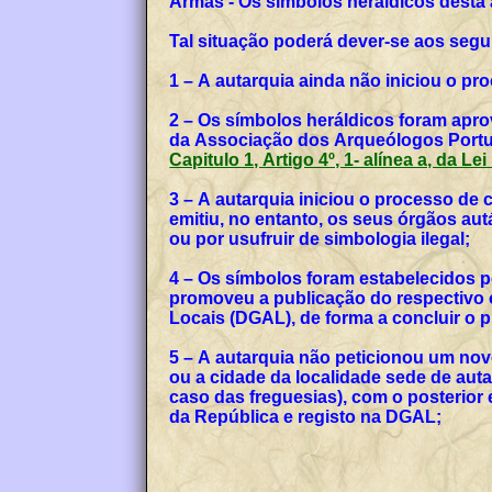
Armas - Os símbolos heráldicos desta
Tal situação poderá dever-se aos segu
1 – A autarquia ainda não iniciou o p
2 – Os símbolos heráldicos foram apro
da Associação dos Arqueólogos Portug
Capitulo 1, Artigo 4º, 1- alínea a, da Le
3 – A autarquia iniciou o processo de
emitiu, no entanto, os seus órgãos a
ou por usufruir de simbologia ilegal;
4 – Os símbolos foram estabelecidos p
promoveu a publicação do respectivo o
Locais (DGAL), de forma a concluir o
5 – A autarquia não peticionou um no
ou a cidade da localidade sede de auta
caso das freguesias), com o posterior
da República e registo na DGAL;