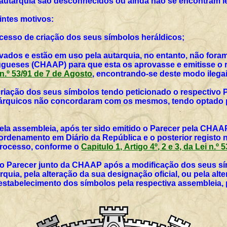
 autarquia são desconhecidos ou ainda não se encontram l
intes motivos:
rocesso de criação dos seus símbolos heráldicos;
vados e estão em uso pela autarquia, no entanto, não for
ueses (CHAAP) para que esta os aprovasse e emitisse o r
i n.º 53/91 de 7 de Agosto
, encontrando-se deste modo ilegai
 criação dos seus símbolos tendo peticionado o respectivo 
utárquicos não concordaram com os mesmos, tendo optado p
ela assembleia, após ter sido emitido o Parecer pela CHAAP
rdenamento em Diário da República e o posterior registo 
 processo, conforme o
Capitulo 1, Artigo 4º, 2 e 3, da Lei n.º
vo Parecer junto da CHAAP após a modificação dos seus sím
rquia, pela alteração da sua designação oficial, ou pela al
 estabelecimento dos símbolos pela respectiva assembleia