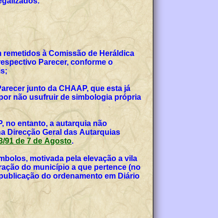
egalizados.
am remetidos à Comissão de Heráldica
espectivo Parecer, conforme o
s;
Parecer junto da CHAAP, que esta já
or não usufruir de simbologia própria
, no entanto, a autarquia não
na Direcção Geral das Autarquias
 53/91 de 7 de Agosto
.
bolos, motivada pela elevação a vila
teração do município a que pertence (no
, publicação do ordenamento em Diário