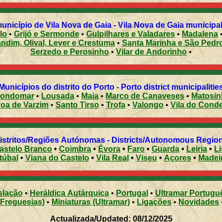
nicípio de Vila Nova de Gaia - Vila Nova de Gaia municipali
lo
•
Grijó e Sermonde
•
Gulpilhares e Valadares
•
Madalena
ndim, Olival, Lever e Crestuma
•
Santa Marinha e São Pedr
Serzedo e Perosinho
•
Vilar de Andorinho
•
Municípios do distrito do Porto - Porto district municipalitie
ondomar
•
Lousada
•
Maia
•
Marco de Canaveses
•
Matosi
Póvoa de Varzim
•
Santo Tirso
•
Trofa
•
Valongo
•
Vila do Cond
Distritos/Regiões Autónomas - Districts/Autonomous Regi
astelo Branco
•
Coimbra
•
Évora
•
Faro
•
Guarda
•
Leiria
•
L
túbal
•
Viana do Castelo
•
Vila Real
•
Viseu
•
Açores
•
Madei
slação
•
Heráldica Autárquica
•
Portugal
•
Ultramar Portugu
(Freguesias)
•
Miniaturas (Ultramar)
•
Ligações
•
Novidades
Actualizada/Updated: 08/12/2025