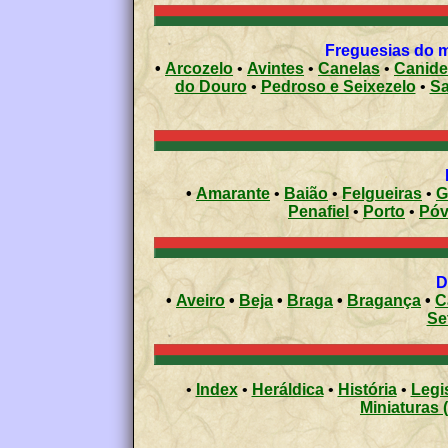
Freguesias do mu
•
Arcozelo
•
Avintes
•
Canelas
•
Canide
do Douro
•
Pedroso e Seixezelo
•
Sa
•
Amarante
•
Baião
•
Felgueiras
•
G
Penafiel
•
Porto
•
•
Aveiro
•
Beja
•
Braga
•
Bragança
•
C
Se
•
Index
•
Heráldica
•
História
•
Legi
Miniaturas 