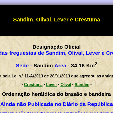
Sandim, Olival, Lever e Crestuma
Designação Oficial
das freguesias de Sandim, Olival, Lever e C
2
Sede -
Sandim
Área -
34.16
Km
a pela Lei n.º 11-A/2013 de 28/01/2013 que agregou as antig
•
Crestuma
•
Lever
•
Olival
•
Sandim
•
Ordenação heráldica do brasão e bandeira
Ainda não Publicada no Diário da República