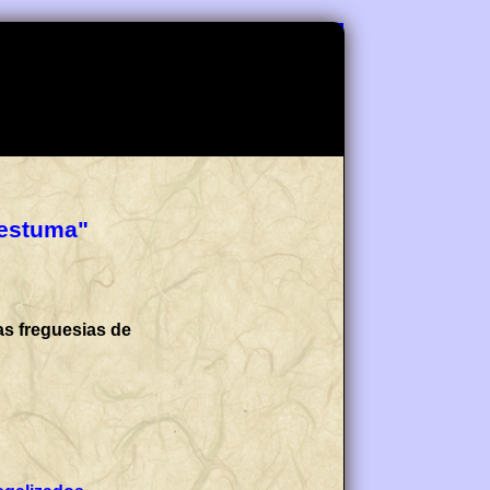
restuma"
as freguesias de