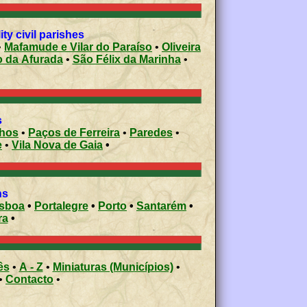
ty civil parishes
•
Mafamude e Vilar do Paraíso
•
Oliveira
o da Afurada
•
São Félix da Marinha
•
s
nhos
•
Paços de Ferreira
•
Paredes
•
e
•
Vila Nova de Gaia
•
ons
isboa
•
Portalegre
•
Porto
•
Santarém
•
ra
•
ês
•
A - Z
•
Miniaturas (Municípios)
•
•
Contacto
•