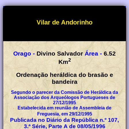
Vilar de Andorinho
Orago -
Divino Salvador
Área -
6.52
2
Km
Ordenação heráldica do brasão e
bandeira
Segundo o parecer da Comissão de Heráldica da
Associação dos Arqueólogos Portugueses de
27/12/1995
Estabelecida em reunião de Assembleia de
Freguesia, em 29/12/1995
Publicada no Diário da República n.º 107,
3.ª Série, Parte A de 08/05/1996