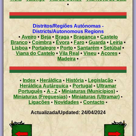
•
Distritos/Regiões Autónomas -
Districts/Autonomous Regions
•
Aveiro
•
Beja
•
Braga
•
Bragança
•
Castelo
Branco
•
Coimbra
•
Évora
•
Faro
•
Guarda
•
Leiria
•
Lisboa
•
Portalegre
•
Porto
•
Santarém
•
Setúbal
•
Viana do Castelo
•
Vila Real
•
Viseu
•
Açores
•
Madeira
•
•
Index
•
Heráldica
•
História
•
Legislação
•
Heráldica Autárquica
•
Portugal
•
Ultramar
Português
•
A - Z
•
Miniaturas (Municípios)
•
Miniaturas (Freguesias)
•
Miniaturas (Ultramar)
•
Ligações
•
Novidades
•
Contacto
•
Actualizada/Updated: 24/04/2024