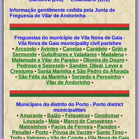
Informação gentilmente cedida pela Junta de
Freguesia de
Vilar de Andorinho
Freguesias do município de Vila Nova de Gaia -
Vila Nova de Gaia municipality civil parishes
•
Arcozelo
•
Avintes
•
Canelas
•
Canidelo
•
Grijó e
Sermonde
•
Gulpilhares e Valadares
•
Madalena
•
Mafamude e Vilar do Paraíso
•
Oliveira do Douro
•
Pedroso e Seixezelo
•
Sandim, Olival, Lever e
Crestuma
•
Santa Marinha e São Pedro da Afurada
•
São Félix da Marinha
•
Serzedo e Perosinho
•
Vilar de Andorinho
•
Municípios do distrito do Porto - Porto district
municipalities
•
Amarante
•
Baião
•
Felgueiras
•
Gondomar
•
Lousada
•
Maia
•
Marco de Canaveses
•
Matosinhos
•
Paços de Ferreira
•
Paredes
•
Penafiel
•
Porto
•
Póvoa de Varzim
•
Santo Tirso
•
Trofa
•
Valongo
•
Vila do Conde
•
Vila Nova de Gaia