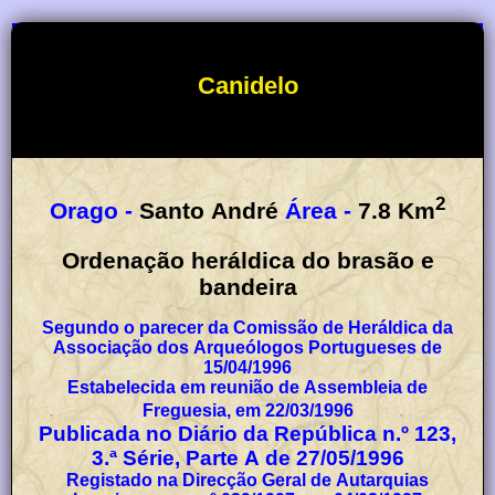
Canidelo
2
Orago -
Santo André
Área -
7.8
Km
Ordenação heráldica do brasão e
bandeira
Segundo o parecer da Comissão de Heráldica da
Associação dos Arqueólogos Portugueses de
15/04/1996
Estabelecida em reunião de Assembleia de
Freguesia, em 22/03/1996
Publicada no Diário da República n.º 123,
3.ª Série, Parte A de 27/05/1996
Registado na Direcção Geral de Autarquias