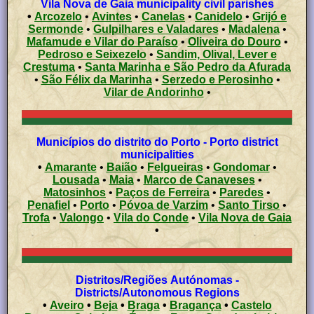
Vila Nova de Gaia municipality civil parishes
•
Arcozelo
•
Avintes
•
Canelas
•
Canidelo
•
Grijó e
Sermonde
•
Gulpilhares e Valadares
•
Madalena
•
Mafamude e Vilar do Paraíso
•
Oliveira do Douro
•
Pedroso e Seixezelo
•
Sandim, Olival, Lever e
Crestuma
•
Santa Marinha e São Pedro da Afurada
•
São Félix da Marinha
•
Serzedo e Perosinho
•
Vilar de Andorinho
•
Municípios do distrito do Porto - Porto district
municipalities
•
Amarante
•
Baião
•
Felgueiras
•
Gondomar
•
Lousada
•
Maia
•
Marco de Canaveses
•
Matosinhos
•
Paços de Ferreira
•
Paredes
•
Penafiel
•
Porto
•
Póvoa de Varzim
•
Santo Tirso
•
Trofa
•
Valongo
•
Vila do Conde
•
Vila Nova de Gaia
•
Distritos/Regiões Autónomas -
Districts/Autonomous Regions
•
Aveiro
•
Beja
•
Braga
•
Bragança
•
Castelo