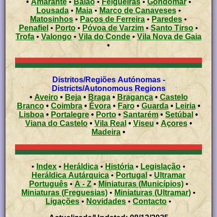
•
Amarante
•
Baião
•
Felgueiras
•
Gondomar
•
Lousada
•
Maia
•
Marco de Canaveses
•
Matosinhos
•
Paços de Ferreira
•
Paredes
•
Penafiel
•
Porto
•
Póvoa de Varzim
•
Santo Tirso
•
Trofa
•
Valongo
•
Vila do Conde
•
Vila Nova de Gaia
•
Distritos/Regiões Autónomas -
Districts/Autonomous Regions
•
Aveiro
•
Beja
•
Braga
•
Bragança
•
Castelo
Branco
•
Coimbra
•
Évora
•
Faro
•
Guarda
•
Leiria
•
Lisboa
•
Portalegre
•
Porto
•
Santarém
•
Setúbal
•
Viana do Castelo
•
Vila Real
•
Viseu
•
Açores
•
Madeira
•
•
Index
•
Heráldica
•
História
•
Legislação
•
Heráldica Autárquica
•
Portugal
•
Ultramar
Português
•
A - Z
•
Miniaturas (Municípios)
•
Miniaturas (Freguesias)
•
Miniaturas (Ultramar)
•
Ligações
•
Novidades
•
Contacto
•