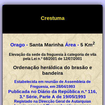
Crestuma
2
Orago -
Santa Marinha
Área -
5
Km
Elevação da sede da freguesia à categoria de vila
pela Lei n.º 68/2001 de 12/07/2001
Ordenação heráldica do brasão e
bandeira
Estabelecida em reunião de Assembleia de
Freguesia, em 28/04/1993
Publicada no Diário da República n.º 116,
3.ª Série, Parte A de 19/05/1993
Registado na Direcção Geral de Autarquias