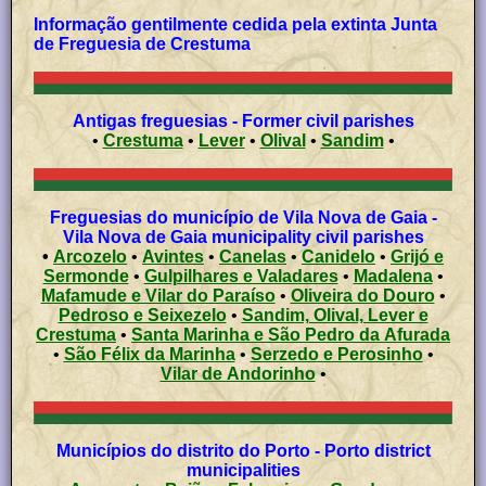
Informação gentilmente cedida pela extinta Junta
de Freguesia de Crestuma
Antigas freguesias - Former civil parishes
•
Crestuma
•
Lever
•
Olival
•
Sandim
•
Freguesias do município de Vila Nova de Gaia -
Vila Nova de Gaia municipality civil parishes
•
Arcozelo
•
Avintes
•
Canelas
•
Canidelo
•
Grijó e
Sermonde
•
Gulpilhares e Valadares
•
Madalena
•
Mafamude e Vilar do Paraíso
•
Oliveira do Douro
•
Pedroso e Seixezelo
•
Sandim, Olival, Lever e
Crestuma
•
Santa Marinha e São Pedro da Afurada
•
São Félix da Marinha
•
Serzedo e Perosinho
•
Vilar de Andorinho
•
Municípios do distrito do Porto - Porto district
municipalities