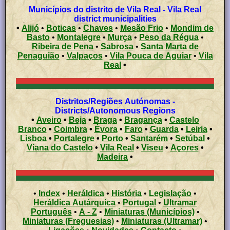
Municípios do distrito de Vila Real - Vila Real
district municipalities
•
Alijó
•
Boticas
•
Chaves
•
Mesão Frio
•
Mondim de
Basto
•
Montalegre
•
Murça
•
Peso da Régua
•
Ribeira de Pena
•
Sabrosa
•
Santa Marta de
Penaguião
•
Valpaços
•
Vila Pouca de Aguiar
•
Vila
Real
•
Distritos/Regiões Autónomas -
Districts/Autonomous Regions
•
Aveiro
•
Beja
•
Braga
•
Bragança
•
Castelo
Branco
•
Coimbra
•
Évora
•
Faro
•
Guarda
•
Leiria
•
Lisboa
•
Portalegre
•
Porto
•
Santarém
•
Setúbal
•
Viana do Castelo
•
Vila Real
•
Viseu
•
Açores
•
Madeira
•
•
Index
•
Heráldica
•
História
•
Legislação
•
Heráldica Autárquica
•
Portugal
•
Ultramar
Português
•
A - Z
•
Miniaturas (Municípios)
•
Miniaturas (Freguesias)
•
Miniaturas (Ultramar)
•