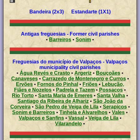
Bandeira (2x3) Estandarte (1X1)
Antigas freguesias - Former civil parishes
•
Barreiros
•
Sonim
•
Freguesias do município de Valpaços - Valpaços
municipality civil parishes
•
Água Revés e Crasto
•
Argeriz
•
Bouçoães
•
Canaveses
•
Carrazedo de Montenegro e Curros
•
Ervões
•
Fornos do Pinhal
•
Friões
•
Lebução,
Fiães e Nozelos
•
Padrela e Tazem
•
Possacos
•
Rio Torto
•
Santa Maria de Emeres
•
Santa Valha
•
Santiago da Ribeira de Alhariz
•
São João da
Corveira
•
São Pedro de Veiga de Lila
•
Serapicos
•
Sonim e Barreiros
•
Tinhela e Alvarelhos
•
Vales
•
Valpaços e Sanfins
•
Vassal
•
Veiga de Lila
•
Vilarandelo
•