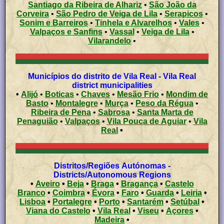
Santiago da Ribeira de Alhariz
•
São João da
Corveira
•
São Pedro de Veiga de Lila
•
Serapicos
•
Sonim e Barreiros
•
Tinhela e Alvarelhos
•
Vales
•
Valpaços e Sanfins
•
Vassal
•
Veiga de Lila
•
Vilarandelo
•
Municípios do distrito de Vila Real - Vila Real
district municipalities
•
Alijó
•
Boticas
•
Chaves
•
Mesão Frio
•
Mondim de
Basto
•
Montalegre
•
Murça
•
Peso da Régua
•
Ribeira de Pena
•
Sabrosa
•
Santa Marta de
Penaguião
•
Valpaços
•
Vila Pouca de Aguiar
•
Vila
Real
•
Distritos/Regiões Autónomas -
Districts/Autonomous Regions
•
Aveiro
•
Beja
•
Braga
•
Bragança
•
Castelo
Branco
•
Coimbra
•
Évora
•
Faro
•
Guarda
•
Leiria
•
Lisboa
•
Portalegre
•
Porto
•
Santarém
•
Setúbal
•
Viana do Castelo
•
Vila Real
•
Viseu
•
Açores
•
Madeira
•