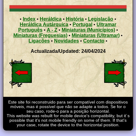
•
Index
•
Heráldica
•
História
•
Legislação
•
Heráldica Autárquica
•
Portugal
•
Ultramar
Português
•
A - Z
•
Miniaturas (Municípios)
•
Miniaturas (Freguesias)
•
Miniaturas (Ultramar)
•
Ligações
•
Novidades
•
Contacto
•
Actualizada/Updated: 24/04/2024
Este site foi reconstruido para ser compatível com dispositivos
móveis, mas é possível que não se adapte a todos. Se for o
seu caso, rode-o para a posição horizontal.
This website was rebuilt for mobile device's compatibility, but it´s
possible that it's not mobile friendly on some of them. If that's
your case, rotate the device to the horizontal position.