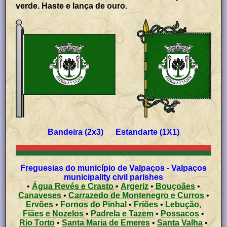
verde. Haste e lança de ouro.
Bandeira (2x3) Estandarte (1X1)
Freguesias do município de Valpaços - Valpaços
municipality civil parishes
•
Água Revés e Crasto
•
Argeriz
•
Bouçoães
•
Canaveses
•
Carrazedo de Montenegro e Curros
•
Ervões
•
Fornos do Pinhal
•
Friões
•
Lebução,
Fiães e Nozelos
•
Padrela e Tazem
•
Possacos
•
Rio Torto
•
Santa Maria de Emeres
•
Santa Valha
•