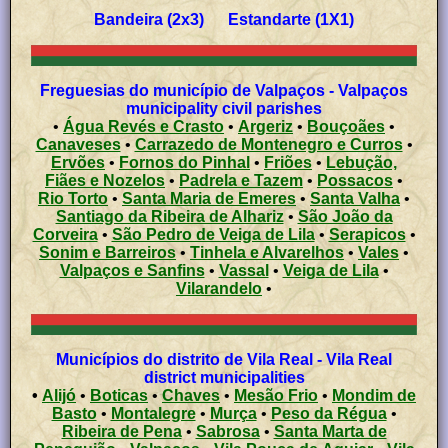
Bandeira (2x3) Estandarte (1X1)
Freguesias do município de Valpaços - Valpaços
municipality civil parishes
•
Água Revés e Crasto
•
Argeriz
•
Bouçoães
•
Canaveses
•
Carrazedo de Montenegro e Curros
•
Ervões
•
Fornos do Pinhal
•
Friões
•
Lebução,
Fiães e Nozelos
•
Padrela e Tazem
•
Possacos
•
Rio Torto
•
Santa Maria de Emeres
•
Santa Valha
•
Santiago da Ribeira de Alhariz
•
São João da
Corveira
•
São Pedro de Veiga de Lila
•
Serapicos
•
Sonim e Barreiros
•
Tinhela e Alvarelhos
•
Vales
•
Valpaços e Sanfins
•
Vassal
•
Veiga de Lila
•
Vilarandelo
•
Municípios do distrito de Vila Real - Vila Real
district municipalities
•
Alijó
•
Boticas
•
Chaves
•
Mesão Frio
•
Mondim de
Basto
•
Montalegre
•
Murça
•
Peso da Régua
•
Ribeira de Pena
•
Sabrosa
•
Santa Marta de