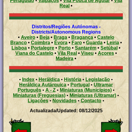
Penaguião
•
Valpaços
•
Vila Pouca de Aguiar
•
Vila
Real
•
Distritos/Regiões Autónomas -
Districts/Autonomous Regions
•
Aveiro
•
Beja
•
Braga
•
Bragança
•
Castelo
Branco
•
Coimbra
•
Évora
•
Faro
•
Guarda
•
Leiria
•
Lisboa
•
Portalegre
•
Porto
•
Santarém
•
Setúbal
•
Viana do Castelo
•
Vila Real
•
Viseu
•
Açores
•
Madeira
•
•
Index
•
Heráldica
•
História
•
Legislação
•
Heráldica Autárquica
•
Portugal
•
Ultramar
Português
•
A - Z
•
Miniaturas (Municípios)
•
Miniaturas (Freguesias)
•
Miniaturas (Ultramar)
•
Ligações
•
Novidades
•
Contacto
•
Actualizada/Updated: 08/12/2025