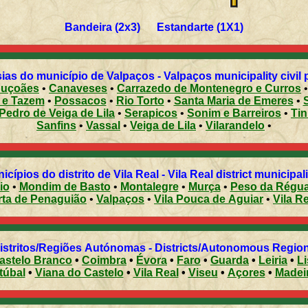
Bandeira (2x3) Estandarte (1X1)
ias do município de Valpaços - Valpaços municipality civil 
uçoães
•
Canaveses
•
Carrazedo de Montenegro e Curros
 e Tazem
•
Possacos
•
Rio Torto
•
Santa Maria de Emeres
•
Pedro de Veiga de Lila
•
Serapicos
•
Sonim e Barreiros
•
Tin
Sanfins
•
Vassal
•
Veiga de Lila
•
Vilarandelo
•
Municípios do distrito de Vila Real - Vila Real district municipal
io
•
Mondim de Basto
•
Montalegre
•
Murça
•
Peso da Régu
rta de Penaguião
•
Valpaços
•
Vila Pouca de Aguiar
•
Vila R
Distritos/Regiões Autónomas - Districts/Autonomous Regi
astelo Branco
•
Coimbra
•
Évora
•
Faro
•
Guarda
•
Leiria
•
L
túbal
•
Viana do Castelo
•
Vila Real
•
Viseu
•
Açores
•
Madei