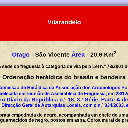
Vilarandelo
2
Orago -
São Vicente
Área -
20.6
Km
sede da freguesia à categoria de vila pela Lei n.º 73/2001 
Ordenação heráldica do brasão e bandeira
Comissão de Heráldica da Associação dos Arqueólogos Por
belecida em reunião de Assembleia de Freguesia, em 28/12
o Diário da República n.º 18, 3.ª Série, Parte A d
 Direcção Geral de Autarquias Locais, com o n.º 034/2003, 
 prata empedrada de negro, acompanhada em chefe de uma 
uarnecidos de negro, postos em aspa. Coroa mural de prata