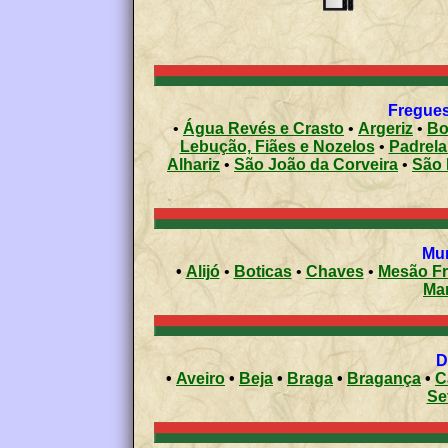
Fregues
•
Água Revés e Crasto
•
Argeriz
•
Bo
Lebução, Fiães e Nozelos
•
Padrela
Alhariz
•
São João da Corveira
•
São 
•
Alijó
•
Boticas
•
Chaves
•
Mesão Fr
Ma
•
Aveiro
•
Beja
•
Braga
•
Bragança
•
C
Se