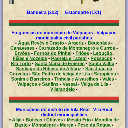
Bandeira (2x3) Estandarte (1X1)
Freguesias do município de Valpaços - Valpaços
municipality civil parishes
•
Água Revés e Crasto
•
Argeriz
•
Bouçoães
•
Canaveses
•
Carrazedo de Montenegro e Curros
•
Ervões
•
Fornos do Pinhal
•
Friões
•
Lebução,
Fiães e Nozelos
•
Padrela e Tazem
•
Possacos
•
Rio Torto
•
Santa Maria de Emeres
•
Santa Valha
•
Santiago da Ribeira de Alhariz
•
São João da
Corveira
•
São Pedro de Veiga de Lila
•
Serapicos
•
Sonim e Barreiros
•
Tinhela e Alvarelhos
•
Vales
•
Valpaços e Sanfins
•
Vassal
•
Veiga de Lila
•
Vilarandelo
•
Municípios do distrito de Vila Real - Vila Real
district municipalities
•
Alijó
•
Boticas
•
Chaves
•
Mesão Frio
•
Mondim de
Basto
•
Montalegre
•
Murça
•
Peso da Régua
•