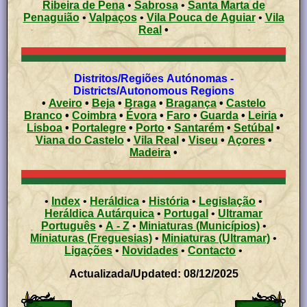
Ribeira de Pena
•
Sabrosa
•
Santa Marta de
Penaguião
•
Valpaços
•
Vila Pouca de Aguiar
•
Vila
Real
•
Distritos/Regiões Autónomas -
Districts/Autonomous Regions
•
Aveiro
•
Beja
•
Braga
•
Bragança
•
Castelo
Branco
•
Coimbra
•
Évora
•
Faro
•
Guarda
•
Leiria
•
Lisboa
•
Portalegre
•
Porto
•
Santarém
•
Setúbal
•
Viana do Castelo
•
Vila Real
•
Viseu
•
Açores
•
Madeira
•
•
Index
•
Heráldica
•
História
•
Legislação
•
Heráldica Autárquica
•
Portugal
•
Ultramar
Português
•
A - Z
•
Miniaturas (Municípios)
•
Miniaturas (Freguesias)
•
Miniaturas (Ultramar)
•
Ligações
•
Novidades
•
Contacto
•
Actualizada/Updated: 08/12/2025