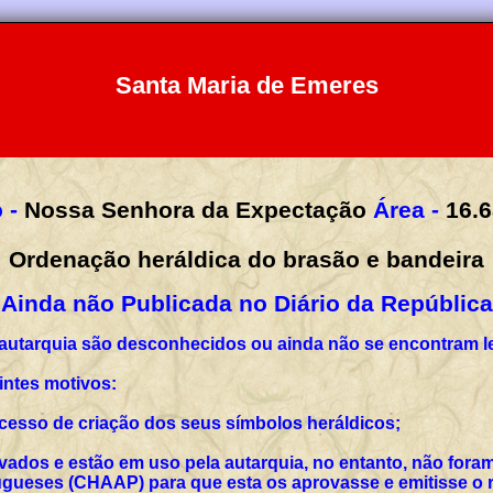
Santa Maria de Emeres
 -
Nossa Senhora da Expectação
Área -
16.6
Ordenação heráldica do brasão e bandeira
Ainda não Publicada no Diário da República
 autarquia são desconhecidos ou ainda não se encontram l
intes motivos:
rocesso de criação dos seus símbolos heráldicos;
vados e estão em uso pela autarquia, no entanto, não for
ueses (CHAAP) para que esta os aprovasse e emitisse o r