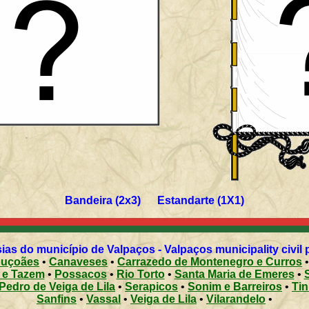
Bandeira (2x3) Estandarte (1X1)
ias do município de Valpaços - Valpaços municipality civil 
uçoães
•
Canaveses
•
Carrazedo de Montenegro e Curros
 e Tazem
•
Possacos
•
Rio Torto
•
Santa Maria de Emeres
•
Pedro de Veiga de Lila
•
Serapicos
•
Sonim e Barreiros
•
Tin
Sanfins
•
Vassal
•
Veiga de Lila
•
Vilarandelo
•