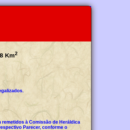
2
8
Km
egalizados.
am remetidos à Comissão de Heráldica
espectivo Parecer, conforme o