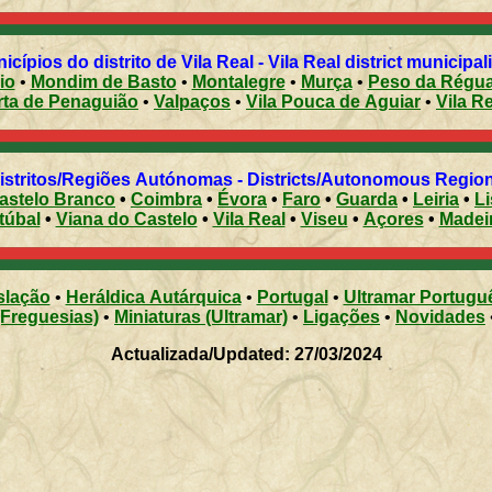
Municípios do distrito de Vila Real - Vila Real district municipal
io
•
Mondim de Basto
•
Montalegre
•
Murça
•
Peso da Régu
rta de Penaguião
•
Valpaços
•
Vila Pouca de Aguiar
•
Vila R
Distritos/Regiões Autónomas - Districts/Autonomous Regi
astelo Branco
•
Coimbra
•
Évora
•
Faro
•
Guarda
•
Leiria
•
L
túbal
•
Viana do Castelo
•
Vila Real
•
Viseu
•
Açores
•
Madei
slação
•
Heráldica Autárquica
•
Portugal
•
Ultramar Portugu
(Freguesias)
•
Miniaturas (Ultramar)
•
Ligações
•
Novidades
Actualizada/Updated: 27/03/2024