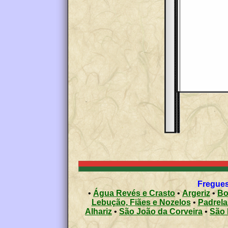
Fregues
•
Água Revés e Crasto
•
Argeriz
•
Bo
Lebução, Fiães e Nozelos
•
Padrela
Alhariz
•
São João da Corveira
•
São 