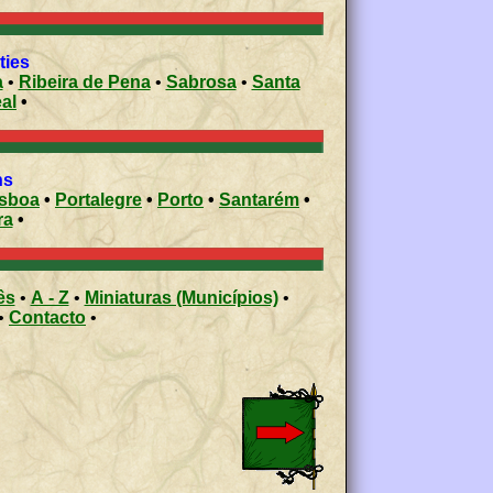
ities
a
•
Ribeira de Pena
•
Sabrosa
•
Santa
eal
•
ons
isboa
•
Portalegre
•
Porto
•
Santarém
•
ra
•
ês
•
A - Z
•
Miniaturas (Municípios)
•
•
Contacto
•