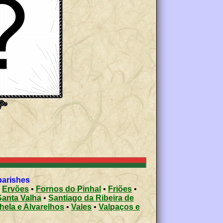
parishes
•
Ervões
•
Fornos do Pinhal
•
Friões
•
Santa Valha
•
Santiago da Ribeira de
hela e Alvarelhos
•
Vales
•
Valpaços e