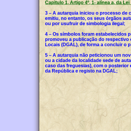
Capitulo 1, Artigo 4º, 1- alínea a, da Le
3 – A autarquia iniciou o processo de
emitiu, no entanto, os seus órgãos a
ou por usufruir de simbologia ilegal;
4 – Os símbolos foram estabelecidos p
promoveu a publicação do respectivo o
Locais (DGAL), de forma a concluir o
5 – A autarquia não peticionou um no
ou a cidade da localidade sede de auta
caso das freguesias), com o posterior
da República e registo na DGAL;