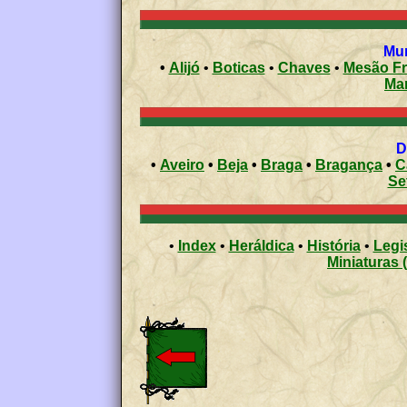
•
Alijó
•
Boticas
•
Chaves
•
Mesão Fr
Ma
•
Aveiro
•
Beja
•
Braga
•
Bragança
•
C
Se
•
Index
•
Heráldica
•
História
•
Legi
Miniaturas 