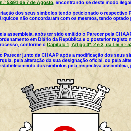
i n.º 53/91 de 7 de Agosto
, encontrando-se deste modo ilegai
 criação dos seus símbolos tendo peticionado o respectivo 
utárquicos não concordaram com os mesmos, tendo optado p
ela assembleia, após ter sido emitido o Parecer pela CHAAP
rdenamento em Diário da República e o posterior registo 
 processo, conforme o
Capitulo 1, Artigo 4º, 2 e 3, da Lei n.º
vo Parecer junto da CHAAP após a modificação dos seus sím
rquia, pela alteração da sua designação oficial, ou pela al
 estabelecimento dos símbolos pela respectiva assembleia