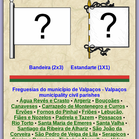
Bandeira (2x3) Estandarte (1X1)
Freguesias do município de Valpaços - Valpaços
municipality civil parishes
•
Água Revés e Crasto
•
Argeriz
•
Bouçoães
•
Canaveses
•
Carrazedo de Montenegro e Curros
•
Ervões
•
Fornos do Pinhal
•
Friões
•
Lebução,
Fiães e Nozelos
•
Padrela e Tazem
•
Possacos
•
Rio Torto
•
Santa Maria de Emeres
•
Santa Valha
•
Santiago da Ribeira de Alhariz
•
São João da
Corveira
•
São Pedro de Veiga de Lila
•
Serapicos
•