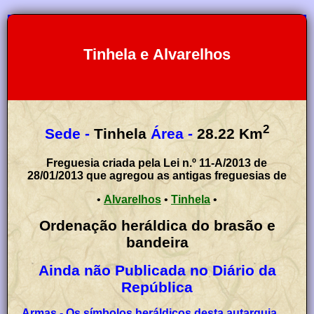
Tinhela e Alvarelhos
2
Sede -
Tinhela
Área -
28.22
Km
Freguesia criada pela Lei n.º 11-A/2013 de
28/01/2013 que agregou as antigas freguesias de
•
Alvarelhos
•
Tinhela
•
Ordenação heráldica do brasão e
bandeira
Ainda não Publicada no Diário da
República
Armas - Os símbolos heráldicos desta autarquia