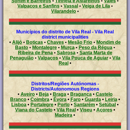
Sonim e Barreiros
•
Tinhela e Alvarelhos
•
Vales
•
Valpaços e Sanfins
•
Vassal
•
Veiga de Lila
•
Vilarandelo
•
Municípios do distrito de Vila Real - Vila Real
district municipalities
•
Alijó
•
Boticas
•
Chaves
•
Mesão Frio
•
Mondim de
Basto
•
Montalegre
•
Murça
•
Peso da Régua
•
Ribeira de Pena
•
Sabrosa
•
Santa Marta de
Penaguião
•
Valpaços
•
Vila Pouca de Aguiar
•
Vila
Real
•
Distritos/Regiões Autónomas -
Districts/Autonomous Regions
•
Aveiro
•
Beja
•
Braga
•
Bragança
•
Castelo
Branco
•
Coimbra
•
Évora
•
Faro
•
Guarda
•
Leiria
•
Lisboa
•
Portalegre
•
Porto
•
Santarém
•
Setúbal
•
Viana do Castelo
•
Vila Real
•
Viseu
•
Açores
•
Madeira
•