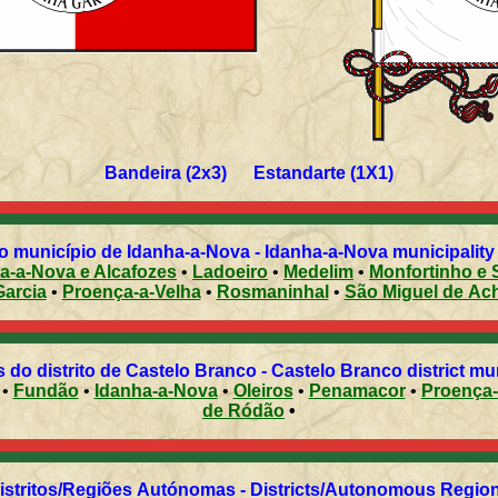
Bandeira (2x3) Estandarte (1X1)
 município de Idanha-a-Nova - Idanha-a-Nova municipality 
a-a-Nova e Alcafozes
•
Ladoeiro
•
Medelim
•
Monfortinho e 
arcia
•
Proença-a-Velha
•
Rosmaninhal
•
São Miguel de Ac
 do distrito de Castelo Branco - Castelo Branco district mun
•
Fundão
•
Idanha-a-Nova
•
Oleiros
•
Penamacor
•
Proença
de Ródão
•
Distritos/Regiões Autónomas - Districts/Autonomous Regi