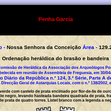
Penha Garcia
Orago -
Nossa Senhora da Conceição
Área -
129.
Ordenação heráldica do brasão e bandeira
Comissão de Heráldica da Associação dos Arqueólogos Por
belecida em reunião de Assembleia de Freguesia, em 30/04
 Diário da República n.º 124, 3.ª Série, Parte A 
 Direcção Geral de Autarquias Locais, com o n.º 138/2002, 
verde com castelo de prata encimado por flor-de-lis de our
e negro, levando hasteada bandeira quadrada de prata, fr
de prata de quatro torres. Listel branco com a legenda a 