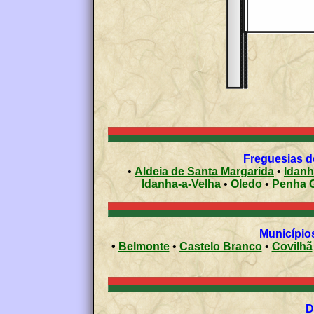
Freguesias do
•
Aldeia de Santa Margarida
•
Idanh
Idanha-a-Velha
•
Oledo
•
Penha G
Municípios
•
Belmonte
•
Castelo Branco
•
Covilhã