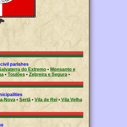
civil parishes
Salvaterra do Extremo
•
Monsanto e
ha
•
Toulões
•
Zebreira e Segura
•
icipalities
-a-Nova
•
Sertã
•
Vila de Rei
•
Vila Velha
ons