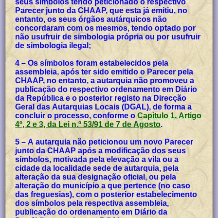
seus símbolos tendo peticionado o respectivo
Parecer junto da CHAAP, que esta já emitiu, no
entanto, os seus órgãos autárquicos não
concordaram com os mesmos, tendo optado por
não usufruir de simbologia própria ou por usufruir
de simbologia ilegal;
4 – Os símbolos foram estabelecidos pela
assembleia, após ter sido emitido o Parecer pela
CHAAP, no entanto, a autarquia não promoveu a
publicação do respectivo ordenamento em Diário
da República e o posterior registo na Direcção
Geral das Autarquias Locais (DGAL), de forma a
concluir o processo, conforme o
Capitulo 1, Artigo
4º, 2 e 3, da Lei n.º 53/91 de 7 de Agosto
.
5 – A autarquia não peticionou um novo Parecer
junto da CHAAP após a modificação dos seus
símbolos, motivada pela elevação a vila ou a
cidade da localidade sede de autarquia, pela
alteração da sua designação oficial, ou pela
alteração do município a que pertence (no caso
das freguesias), com o posterior estabelecimento
dos símbolos pela respectiva assembleia,
publicação do ordenamento em Diário da