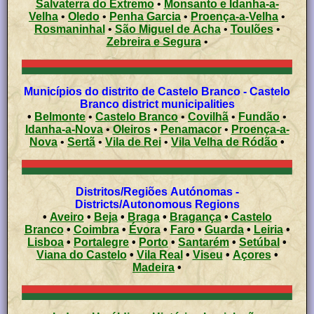
Salvaterra do Extremo
•
Monsanto e Idanha-a-
Velha
•
Oledo
•
Penha Garcia
•
Proença-a-Velha
•
Rosmaninhal
•
São Miguel de Acha
•
Toulões
•
Zebreira e Segura
•
Municípios do distrito de Castelo Branco - Castelo
Branco district municipalities
•
Belmonte
•
Castelo Branco
•
Covilhã
•
Fundão
•
Idanha-a-Nova
•
Oleiros
•
Penamacor
•
Proença-a-
Nova
•
Sertã
•
Vila de Rei
•
Vila Velha de Ródão
•
Distritos/Regiões Autónomas -
Districts/Autonomous Regions
•
Aveiro
•
Beja
•
Braga
•
Bragança
•
Castelo
Branco
•
Coimbra
•
Évora
•
Faro
•
Guarda
•
Leiria
•
Lisboa
•
Portalegre
•
Porto
•
Santarém
•
Setúbal
•
Viana do Castelo
•
Vila Real
•
Viseu
•
Açores
•
Madeira
•