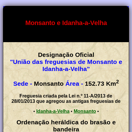
Monsanto e Idanha-a-Velha
Designação Oficial
"União das freguesias de Monsanto e
Idanha-a-Velha"
2
Sede -
Monsanto
Área -
152.73
Km
Freguesia criada pela Lei n.º 11-A/2013 de
28/01/2013 que agregou as antigas freguesias de
•
Idanha-a-Velha
•
Monsanto
•
Ordenação heráldica do brasão e
bandeira